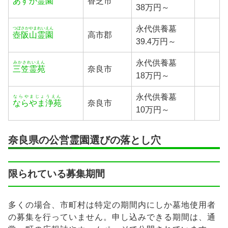
あすか霊園
香芝市
38万円～
永代供養墓
つぼさかやまれいえん
壺阪山霊園
高市郡
39.4万円～
永代供養墓
みかされいえん
三笠霊苑
奈良市
18万円～
永代供養墓
ならやまじょうえん
ならやま浄苑
奈良市
10万円～
奈良県の公営霊園選びの落とし穴
限られている募集期間
多くの場合、市町村は特定の期間内にしか墓地使用者
の募集を行っていません。申し込みできる期間は、通