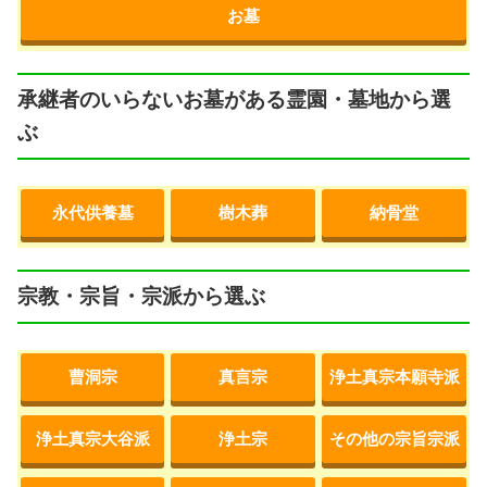
お墓
承継者のいらないお墓がある霊園・墓地から選
ぶ
永代供養墓
樹木葬
納骨堂
宗教・宗旨・宗派から選ぶ
曹洞宗
真言宗
浄土真宗本願寺派
浄土真宗大谷派
浄土宗
その他の宗旨宗派