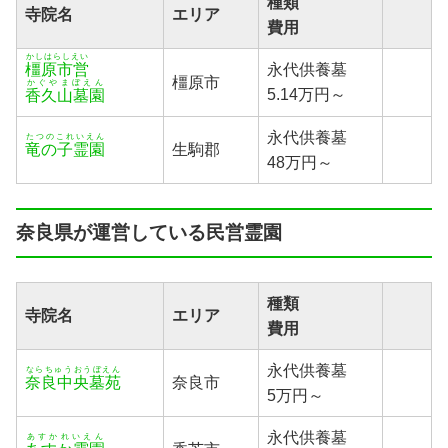
種類
寺院名
エリア
費用
かしはらしえい
橿原市営
永代供養墓
橿原市
かぐやまぼえん
5.14万円～
香久山墓園
永代供養墓
たつのこれいえん
竜の子霊園
生駒郡
48万円～
奈良県が運営している民営霊園
種類
寺院名
エリア
費用
永代供養墓
ならちゅうおうぼえん
奈良中央墓苑
奈良市
5万円～
永代供養墓
あすかれいえん