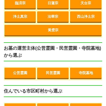
臨済宗
日蓮宗
天台宗
浄土真宗
法華宗
西山浄土宗
黄檗宗
お墓の運営主体(公営霊園・民営霊園・寺院墓地)
から選ぶ
公営霊園
民営霊園
寺院墓地
住んでいる市区町村から選ぶ