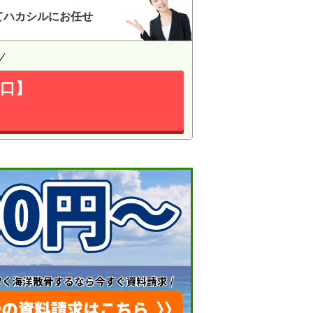
てハカシルにお任せ
口】