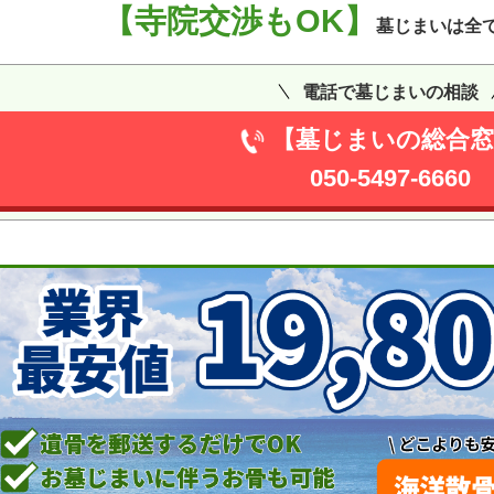
【寺院交渉もOK】
墓じまいは全
電話で墓じまいの相談
【墓じまいの総合窓
050-5497-6660