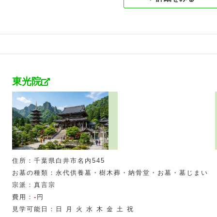
東光院
住所：千葉県白井市名内545
お墓の種類：永代供養墓・樹木葬・納骨堂・お墓・墓じまい
宗派：真言宗
費用：
-
円
見学可能日：日 月 火 水 木 金 土 祝