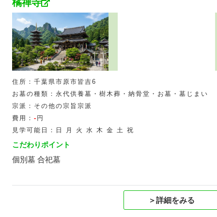
橘禅寺
住所：千葉県市原市皆吉6
お墓の種類：永代供養墓・樹木葬・納骨堂・お墓・墓じまい
宗派：その他の宗旨宗派
費用：
-
円
見学可能日：日 月 火 水 木 金 土 祝
こだわりポイント
個別墓 合祀墓
＞詳細をみる