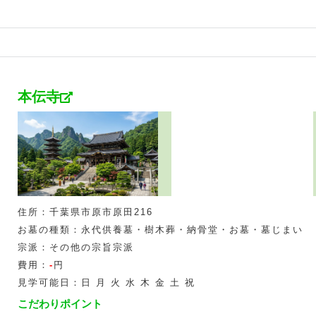
本伝寺
住所：千葉県市原市原田216
お墓の種類：永代供養墓・樹木葬・納骨堂・お墓・墓じまい
宗派：その他の宗旨宗派
費用：
-
円
見学可能日：日 月 火 水 木 金 土 祝
こだわりポイント