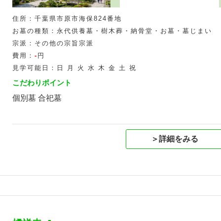
住所：千葉県市原市海保824番地
お墓の種類：永代供養墓・樹木葬・納骨堂・お墓・墓じまい
宗派：その他の宗旨宗派
費用：
-
円
見学可能日：日 月 火 水 木 金 土 祝
こだわりポイント
個別墓 合祀墓
＞詳細をみる