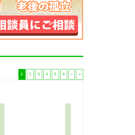
1
2
3
4
5
6
›
»