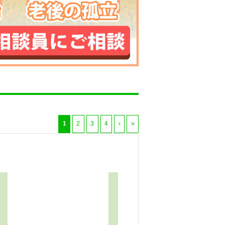
1
2
3
4
›
»