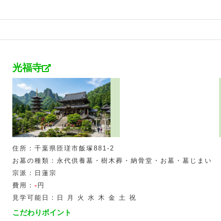
光福寺
住所：千葉県匝瑳市飯塚881-2
お墓の種類：永代供養墓・樹木葬・納骨堂・お墓・墓じまい
宗派：日蓮宗
費用：
-
円
見学可能日：日 月 火 水 木 金 土 祝
こだわりポイント