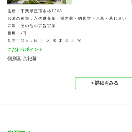
住所：千葉県匝瑳市椿1268
お墓の種類：永代供養墓・樹木葬・納骨堂・お墓・墓じまい
宗派：その他の宗旨宗派
費用：
-
円
見学可能日：日 月 火 水 木 金 土 祝
こだわりポイント
個別墓 合祀墓
＞詳細をみる