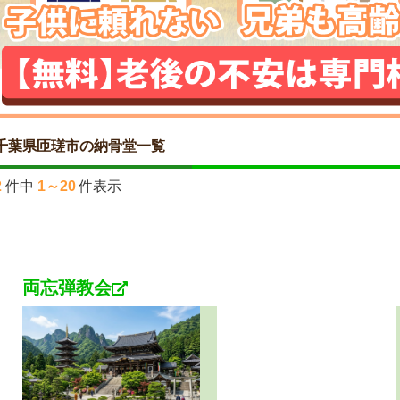
千葉県匝瑳市の納骨堂一覧
2
件中
1～20
件表示
両忘弾教会