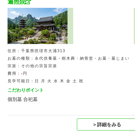
遍照院
住所：千葉県匝瑳市大浦313
お墓の種類：永代供養墓・樹木葬・納骨堂・お墓・墓じまい
宗派：その他の宗旨宗派
費用：
-
円
見学可能日：日 月 火 水 木 金 土 祝
こだわりポイント
個別墓 合祀墓
＞詳細をみる