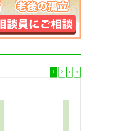
1
2
›
»