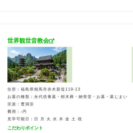
世界観世音教会
住所：福島県相馬市赤木新堤119-13
お墓の種類：永代供養墓・樹木葬・納骨堂・お墓・墓じまい
宗派：曹洞宗
費用：
-
円
見学可能日：日 月 火 水 木 金 土 祝
こだわりポイント