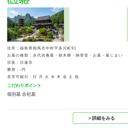
仏立寺
住所：福島県相馬市中村宇多川町91
お墓の種類：永代供養墓・樹木葬・納骨堂・お墓・墓じまい
宗派：日蓮宗
費用：
-
円
見学可能日：日 月 火 水 木 金 土 祝
こだわりポイント
個別墓 合祀墓
＞詳細をみる