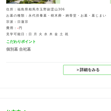
住所：福島県相馬市玉野副霊山306
お墓の種類：永代供養墓・樹木葬・納骨堂・お墓・墓じまい
宗派：日蓮宗
費用：
-
円
見学可能日：日 月 火 水 木 金 土 祝
こだわりポイント
個別墓 合祀墓
＞詳細をみる