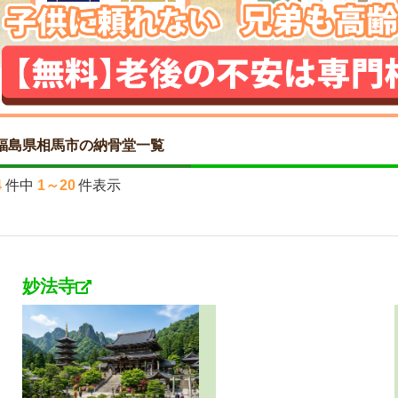
福島県相馬市の納骨堂一覧
4
件中
1～20
件表示
妙法寺