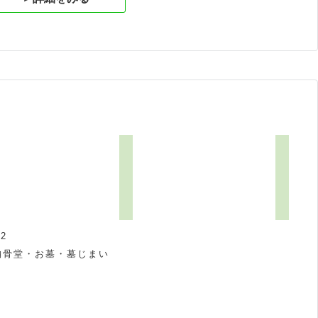
2
納骨堂・お墓・墓じまい
祝