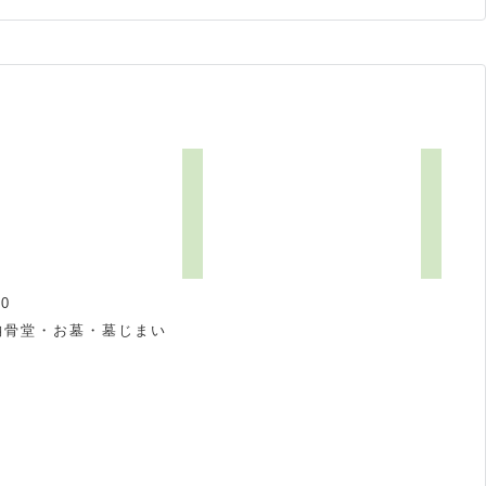
0
納骨堂・お墓・墓じまい
祝