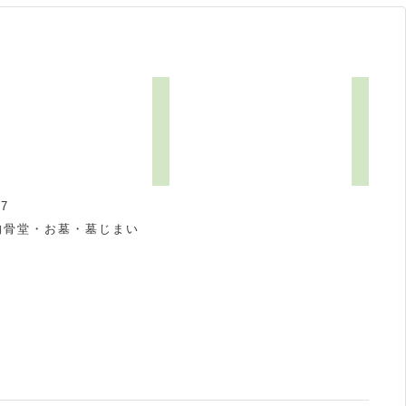
7
納骨堂・お墓・墓じまい
祝