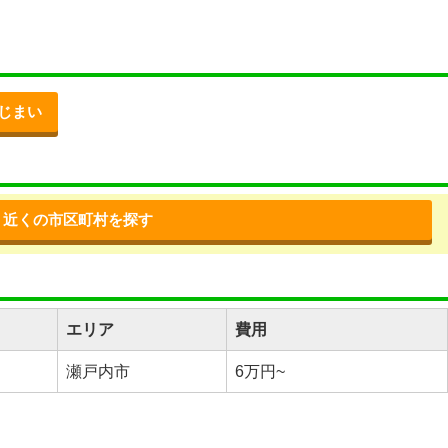
じまい
近くの市区町村を探す
エリア
費用
瀬戸内市
6万円~