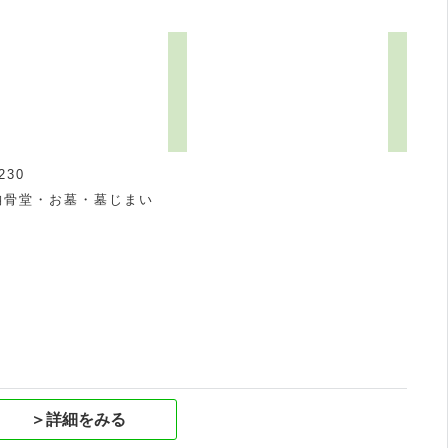
30
納骨堂・お墓・墓じまい
祝
＞詳細をみる