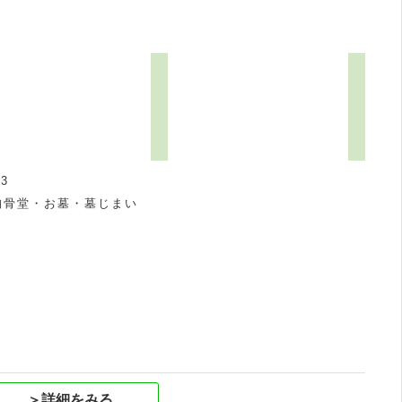
3
納骨堂・お墓・墓じまい
祝
＞詳細をみる