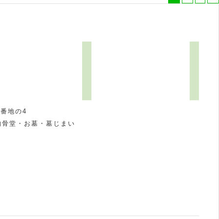
番地の4
納骨堂・お墓・墓じまい
祝