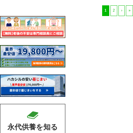
1
2
›
»
永代供養を知る