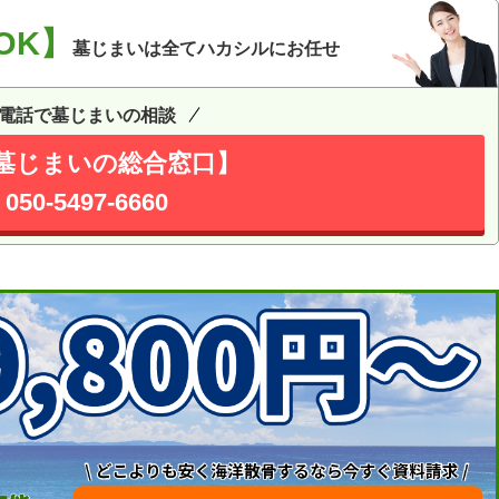
OK】
墓じまいは全てハカシルにお任せ
電話で墓じまいの相談
墓じまいの総合窓口】
050-5497-6660