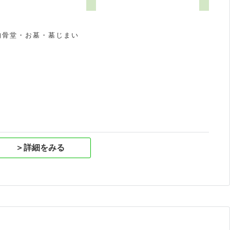
7
納骨堂・お墓・墓じまい
祝
＞詳細をみる