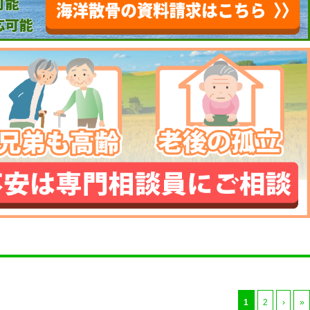
1
2
›
»