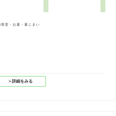
4
納骨堂・お墓・墓じまい
祝
＞詳細をみる