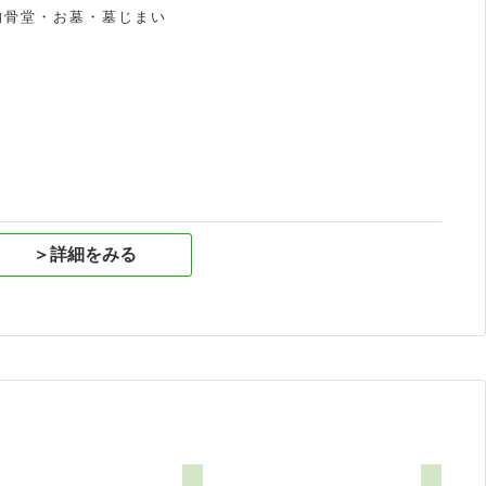
納骨堂・お墓・墓じまい
祝
＞詳細をみる