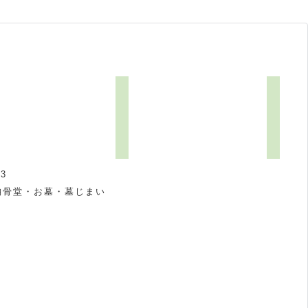
3
納骨堂・お墓・墓じまい
祝