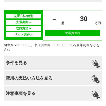
分割払いの
–
対応
安置場所
–
安置方法:個別
安置期間経
–
30
–
過後
安置期間:–
霊
万円
埋葬方法:–
供養方法
–
管理費:0円
ペット共葬:–
継承者の有
–
納骨料:200,000円、永代供養料：100,000円※石版彫刻料などを
無
含む
条件を見る
引っ越し
国籍
宗派
檀家義務
生前申込
費用の支払い方法を見る
納骨
支払い方法
–
不問
–
可能
なし
可能
注意事項を見る
分割払いの
–
対応
安置場所
–