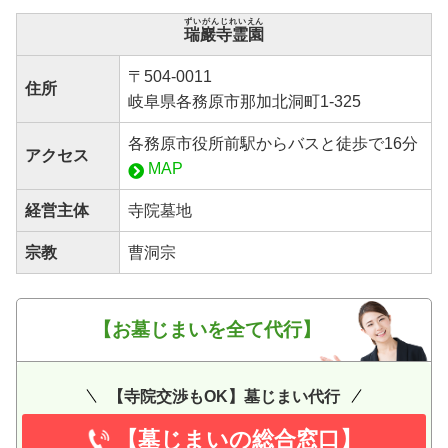
ずいがんじれいえん
瑞巖寺霊園
〒504-0011
住所
岐阜県各務原市那加北洞町1-325
各務原市役所前駅からバスと徒歩で16分
アクセス
MAP
経営主体
寺院墓地
宗教
曹洞宗
【お墓じまいを全て代行】
【寺院交渉もOK】墓じまい代行
【墓じまいの総合窓口】