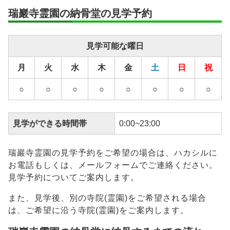
瑞巖寺霊園の納骨堂の見学予約
安置期間経
–
過後
見学可能な曜日
供養方法
年1回の合同供養
月
火
水
木
金
土
日
祝
継承者の有
–
無
○
○
○
○
○
○
○
○
見学ができる時間帯
0:00~23:00
瑞巖寺霊園の見学予約をご希望の場合は、ハカシルに
お電話もしくは、メールフォームでご連絡ください。
見学予約についてご案内します。
また、見学後、別の寺院(霊園)をご希望される場合
は、ご希望に沿う寺院(霊園)をご案内します。