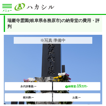
メニュー
瑞巖寺霊園(岐阜県各務原市)の納骨堂の費用・評
判
※写真 準備中
–
15
永代供養墓:
納骨堂:
万円~
–
–
樹木葬:
お墓: