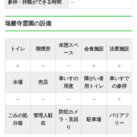
参拝・拝観ができる時間
–
瑞巖寺霊園の設備
休憩スペ
トイレ
喫煙所
会食施設
法要施設
ース
○
–
–
○
○
車いすの
障がい者
車いすで
水場
売店
用意
用トイレ
の参拝
–
–
–
–
○
防犯カメ
ごみの処
管理人駐
バリアフ
ラ・見回
駐車場
分箱
在
リー
り