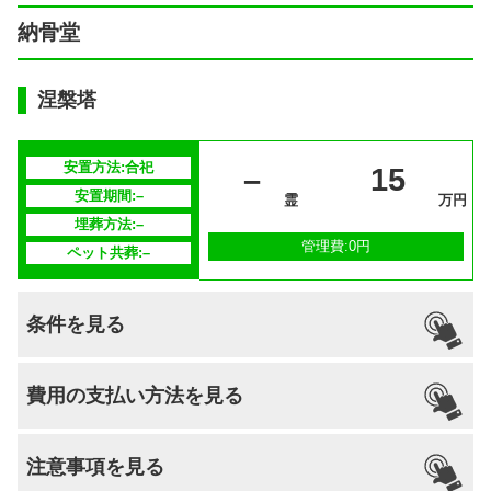
納骨堂
涅槃塔
安置方法:合祀
–
15
安置期間:–
霊
万円
埋葬方法:–
管理費:0円
ペット共葬:–
条件を見る
引っ越し
国籍
宗派
檀家義務
生前申込
費用の支払い方法を見る
納骨
支払い方法
–
不問
–
可能
なし
可能
注意事項を見る