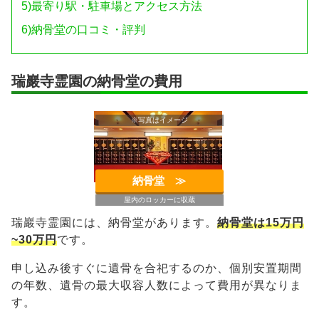
5)
最寄り駅・駐車場とアクセス方法
6)
納骨堂の口コミ・評判
瑞巖寺霊園の納骨堂の費用
※写真はイメージ
納骨堂 ≫︎
屋内のロッカーに収蔵
瑞巖寺霊園には、納骨堂があります。
納骨堂は15万円
~30万円
です。
申し込み後すぐに遺骨を合祀するのか、個別安置期間
の年数、遺骨の最大収容人数によって費用が異なりま
す。