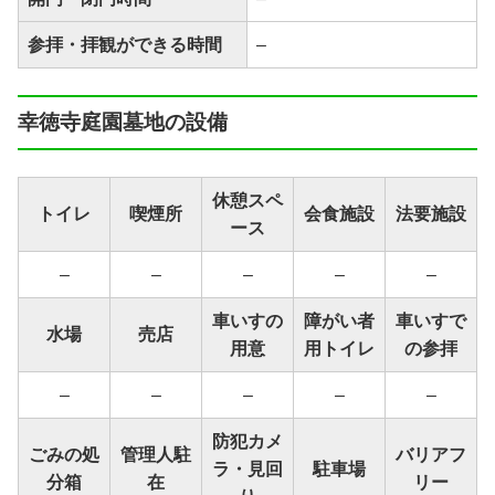
参拝・拝観ができる時間
–
幸徳寺庭園墓地の設備
休憩スペ
トイレ
喫煙所
会食施設
法要施設
ース
–
–
–
–
–
車いすの
障がい者
車いすで
水場
売店
用意
用トイレ
の参拝
–
–
–
–
–
防犯カメ
ごみの処
管理人駐
バリアフ
ラ・見回
駐車場
分箱
在
リー