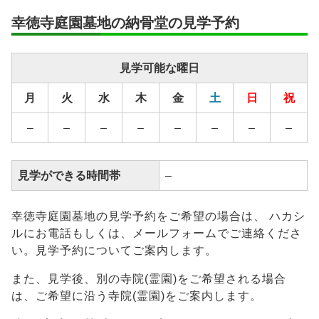
対応
安置場所
–
幸徳寺庭園墓地の納骨堂の見学予約
安置期間経
–
過後
見学可能な曜日
供養方法
–
月
火
水
木
金
土
日
祝
継承者の有
–
無
–
–
–
–
–
–
–
–
見学ができる時間帯
–
幸徳寺庭園墓地の見学予約をご希望の場合は、 ハカシ
ルにお電話もしくは、メールフォームでご連絡くださ
い。見学予約についてご案内します。
また、見学後、別の寺院(霊園)をご希望される場合
は、ご希望に沿う寺院(霊園)をご案内します。