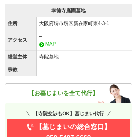
幸徳寺庭園墓地
住所
大阪府堺市堺区新在家町東4-3-1
–
アクセス
MAP
経営主体
寺院墓地
宗教
–
【お墓じまいを全て代行】
【寺院交渉もOK】墓じまい代行
【墓じまいの総合窓口】