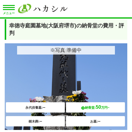
メニュー
幸徳寺庭園墓地(大阪府堺市)の納骨堂の費用・評
判
※写真 準備中
–
50
永代供養墓:
納骨堂:
万円~
–
–
樹木葬:
お墓: