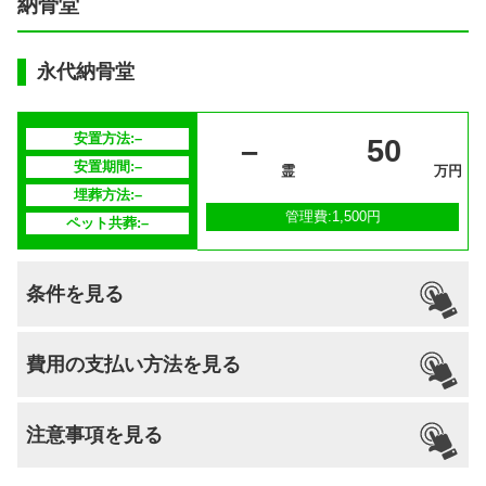
納骨堂
永代納骨堂
安置方法:–
–
50
安置期間:–
霊
万円
埋葬方法:–
管理費:1,500円
ペット共葬:–
条件を見る
引っ越し
国籍
宗派
檀家義務
生前申込
費用の支払い方法を見る
納骨
支払い方法
–
在来仏教
–
可能
なし
可能
注意事項を見る
分割払いの
–