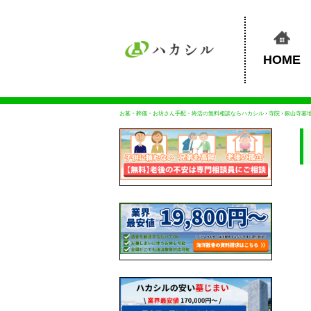
HOME
お墓・葬儀・お坊さん手配・終活の無料相談ならハカシル
›
寺院
›
銀山寺墓地