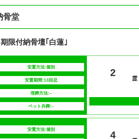
納骨堂
期限付納骨壇｢白蓮｣
安置方法:個別
2
霊
安置期間:13回忌
埋葬方法:–
ペット共葬:–
安置方法:個別
4