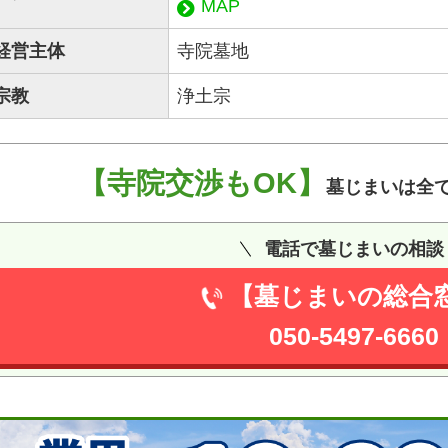
MAP
経営主体
寺院墓地
宗教
浄土宗
【寺院交渉もOK】
墓じまいは全
電話で墓じまいの相談
【墓じまいの総合
050-5497-6660