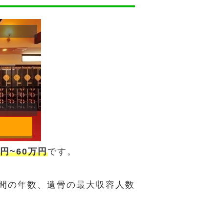
円~60万円
です。
間の年数、遺骨の最大収容人数