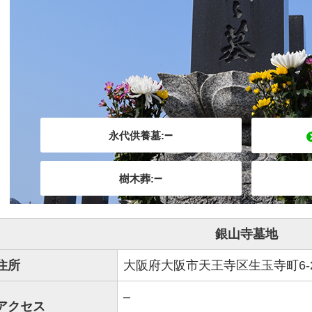
–
永代供養墓:
–
樹木葬:
銀山寺墓地
住所
大阪府大阪市天王寺区生玉寺町6-
–
アクセス