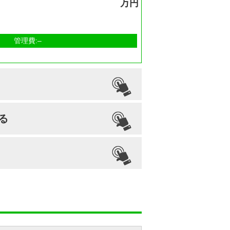
万円
管理費:–
檀家義務
生前申込
る
なし
可能