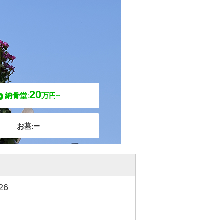
20
納骨堂:
万円~
–
お墓:
26