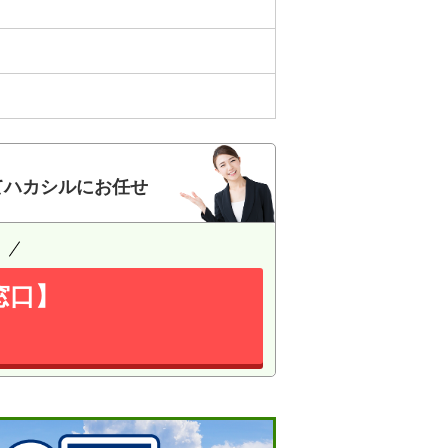
てハカシルにお任せ
窓口】