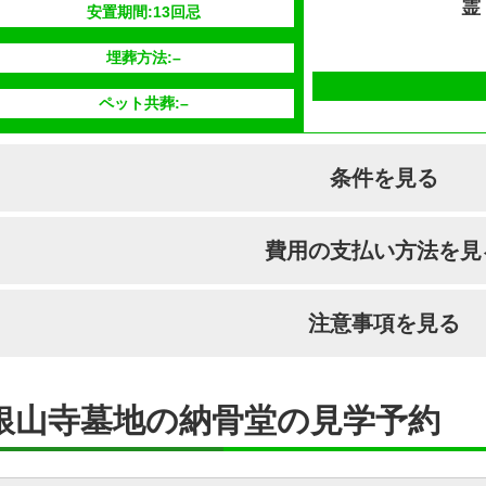
霊
安置期間:13回忌
埋葬方法:–
ペット共葬:–
条件を見る
国籍
宗派
引っ越し納骨
費用の支払い方法を見
–
在来仏教
–
支払い方法
–
注意事項を見る
分割払いの対応
–
安置場所
–
銀山寺墓地の納骨堂の見学予約
安置期間経過後
–
供養方法
–