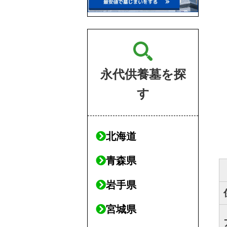
永代供養墓を探
す
北海道
青森県
岩手県
宮城県