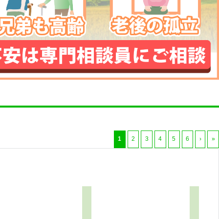
1
2
3
4
5
6
›
»