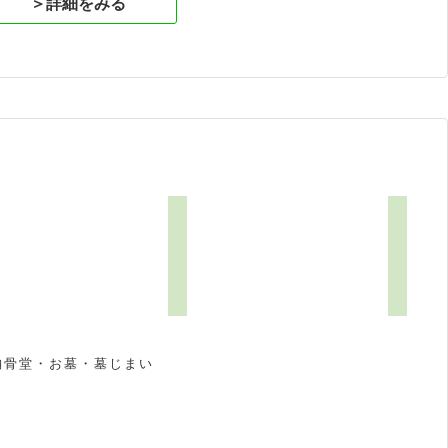
＞詳細をみる
納骨堂・お墓・墓じまい
祝