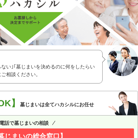
らない｣｢墓じまいを決めるのに何をしたらい
にご相談ください。
OK】
墓じまいは全てハカシルにお任せ
電話で墓じまいの相談
墓じまいの総合窓口】