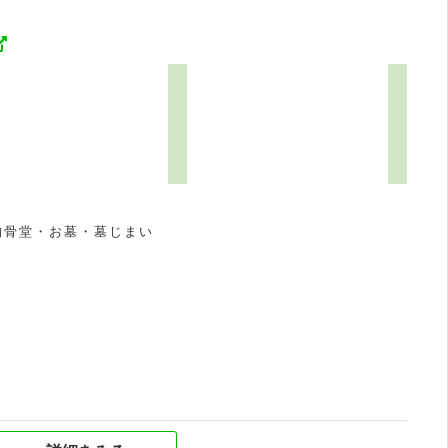
8
納骨堂・お墓・墓じまい
祝