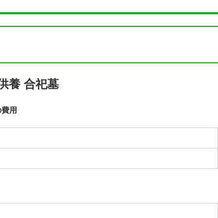
供養 合祀墓
の費用