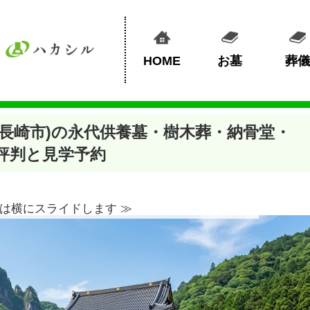
HOME
お墓
葬儀
長崎市)の永代供養墓・樹木葬・納骨堂・
評判と見学予約
は横にスライドします ≫︎