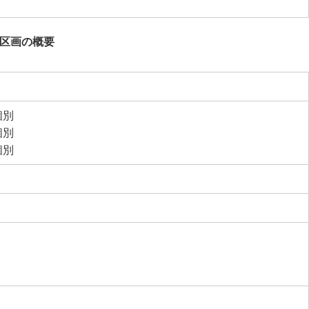
ト区画の概要
個別
個別
個別