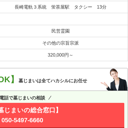
長崎電軌３系統 蛍茶屋駅 タクシー 13分
民営霊園
その他の宗旨宗派
320,000円～
OK】
墓じまいは全てハカシルにお任せ
電話で墓じまいの相談
墓じまいの総合窓口】
050-5497-6660