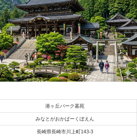
港ヶ丘パーク墓苑
みなとがおかぱーくぼえん
長崎県長崎市川上町143-3