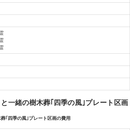
2霊
4霊
5霊
トと一緒の樹木葬｢四季の風｣プレート区画
木葬｢四季の風｣プレート区画の費用