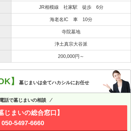
JR相模線 社家駅 徒歩 6分
海老名IC 車 10分
寺院墓地
浄土真宗大谷派
200,000円～
OK】
墓じまいは全てハカシルにお任せ
電話で墓じまいの相談
墓じまいの総合窓口】
050-5497-6660