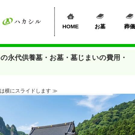
HOME
お墓
葬儀
)の永代供養墓・お墓・墓じまいの費用・
は横にスライドします ≫︎