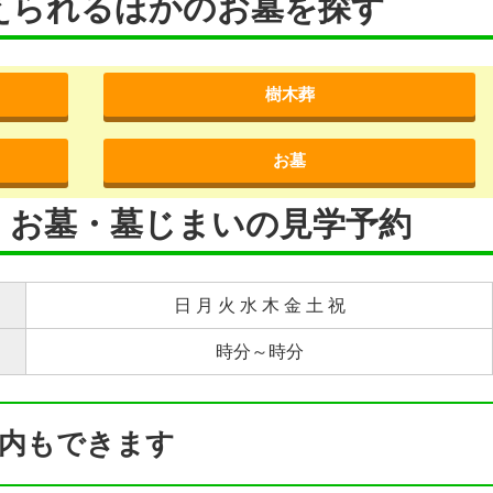
えられるほかのお墓を探す
樹木葬
お墓
・お墓・墓じまいの見学予約
日 月 火 水 木 金 土 祝
時分～時分
内もできます