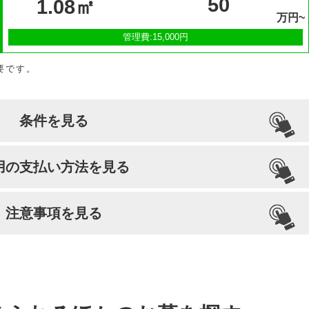
50
1.08㎡
万円~
管理費:15,000円
要です。
条件を見る
引っ越し納骨
檀家義務
生前申込
用の支払い方法を見る
可能
あり
可能
注意事項を見る