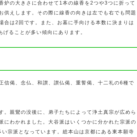
香炉の大きさに合わせて1本の線香を2つや3つに折って
お供えします。その際に線香の向きは左でも右でも問題
場合は2回です。また、お墓に手向ける本数に決まりは
本あげることが多い傾向にあります。
正信偈、念仏、和讃、讃仏偈、重誓偈、十二礼の6種で
す。親鸞の没後に、弟子たちによって浄土真宗が広めら
派にわかれました。大谷派はいくつかに分かれた宗派の
多い宗派となっています。総本山は京都にある東本願寺