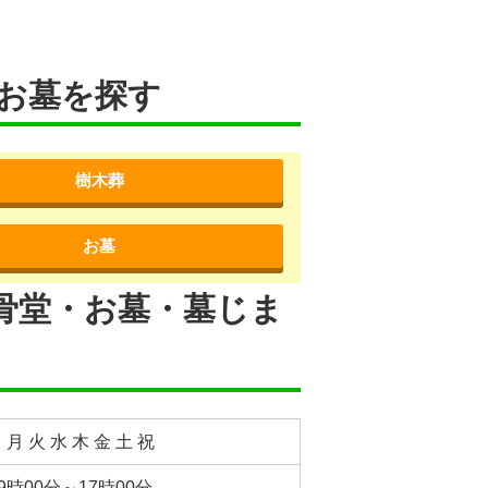
お墓を探す
樹木葬
お墓
骨堂・お墓・墓じま
 月 火 水 木 金 土 祝
9時00分～17時00分