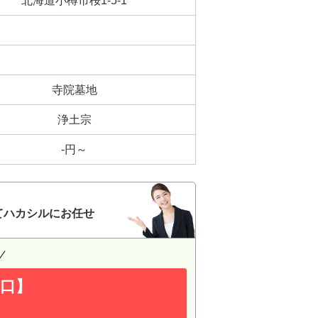
北海道小樽市桜1-5-1
寺院墓地
浄土宗
-円～
てハカシルにお任せ
口】