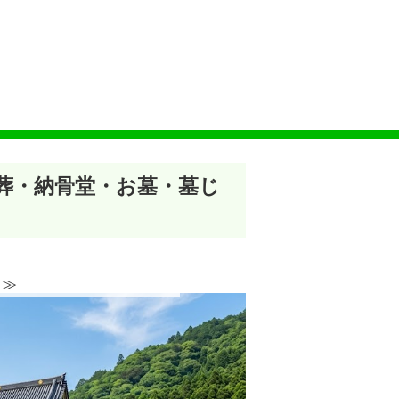
木葬・納骨堂・お墓・墓じ
≫︎