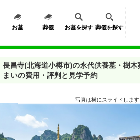
お墓
葬儀
お墓を探す
葬儀を探す
長昌寺(北海道小樽市)の永代供養墓・樹
まいの費用・評判と見学予約
写真は横にスライドします 