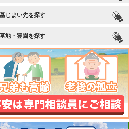
墓じまい先を探す
墓地・霊園を探す