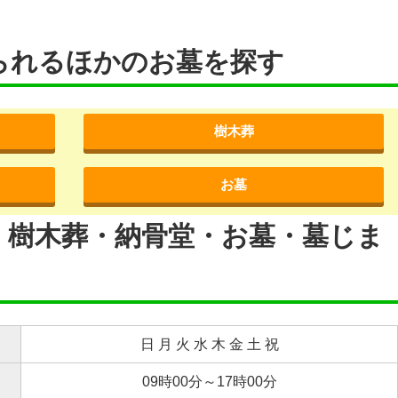
られるほかのお墓を探す
樹木葬
お墓
・樹木葬・納骨堂・お墓・墓じま
日 月 火 水 木 金 土 祝
09時00分～17時00分