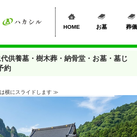
HOME
お墓
葬儀
永代供養墓・樹木葬・納骨堂・お墓・墓じ
予約
は横にスライドします ≫︎