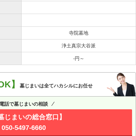
寺院墓地
浄土真宗大谷派
-円～
OK】
墓じまいは全てハカシルにお任せ
電話で墓じまいの相談
墓じまいの総合窓口】
050-5497-6660