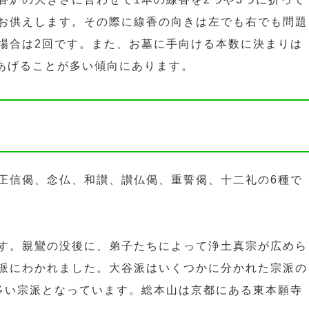
お供えします。その際に線香の向きは左でも右でも問題
場合は2回です。また、お墓に手向ける本数に決まりは
本あげることが多い傾向にあります。
正信偈、念仏、和讃、讃仏偈、重誓偈、十二礼の6種で
す。親鸞の没後に、弟子たちによって浄土真宗が広めら
派にわかれました。大谷派はいくつかに分かれた宗派の
多い宗派となっています。総本山は京都にある東本願寺