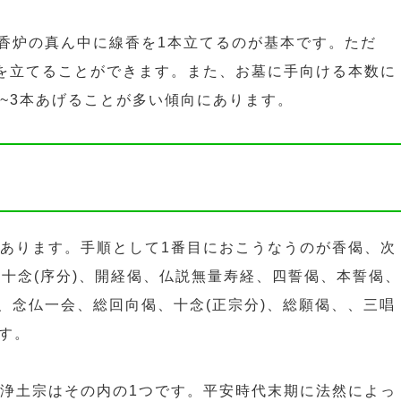
香炉の真ん中に線香を1本立てるのが基本です。ただ
数を立てることができます。また、お墓に手向ける本数に
1~3本あげることが多い傾向にあります。
もあります。手順として1番目におこうなうのが香偈、次
、十念(序分)、開経偈、仏説無量寿経、四誓偈、本誓偈、
、念仏一会、総回向偈、十念(正宗分)、総願偈、、三唱
です。
。浄土宗はその内の1つです。平安時代末期に法然によっ