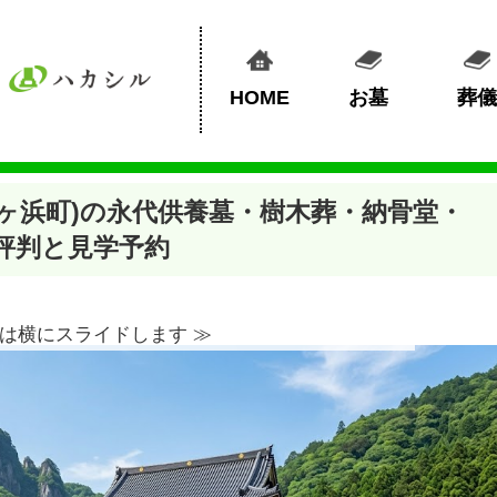
HOME
お墓
葬儀
ヶ浜町)の永代供養墓・樹木葬・納骨堂・
評判と見学予約
は横にスライドします ≫︎