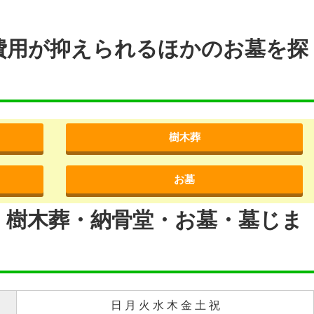
費用が抑えられるほかのお墓を探
樹木葬
お墓
・樹木葬・納骨堂・お墓・墓じま
日 月 火 水 木 金 土 祝