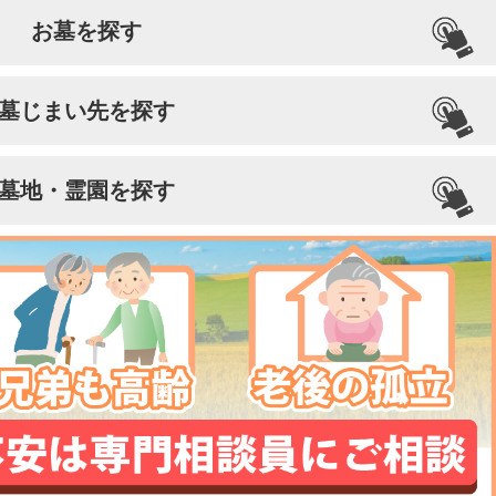
お墓を探す
墓じまい先を探す
墓地・霊園を探す