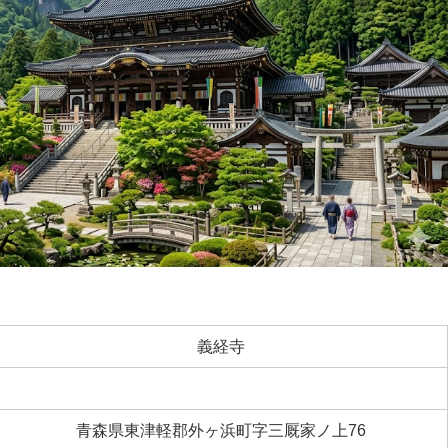
義経寺
青森県東津軽郡外ヶ浜町字三厩家ノ上76