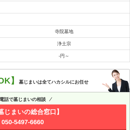
寺院墓地
浄土宗
-円～
OK】
墓じまいは全てハカシルにお任せ
電話で墓じまいの相談
墓じまいの総合窓口】
050-5497-6660