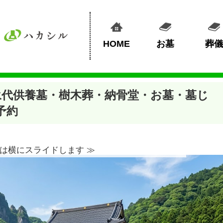
HOME
お墓
葬儀
永代供養墓・樹木葬・納骨堂・お墓・墓じ
予約
は横にスライドします ≫︎