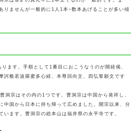
ありませんが一般的に1人1本~数本あげることが多い傾
あります。手順として1番目におこうなうのが開経偈、
摩訶般若波羅蜜多心経、本尊回向文、四弘誓願文です
。曹洞宗はその内の1つです。曹洞宗は中国から発祥し、
に中国から日本に持ち帰って広めました。開宗以来、分
ています。曹洞宗の総本山は福井県の永平寺です。