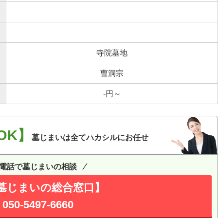
寺院墓地
曹洞宗
-円～
OK】
墓じまいは全てハカシルにお任せ
電話で墓じまいの相談
墓じまいの総合窓口】
050-5497-6660