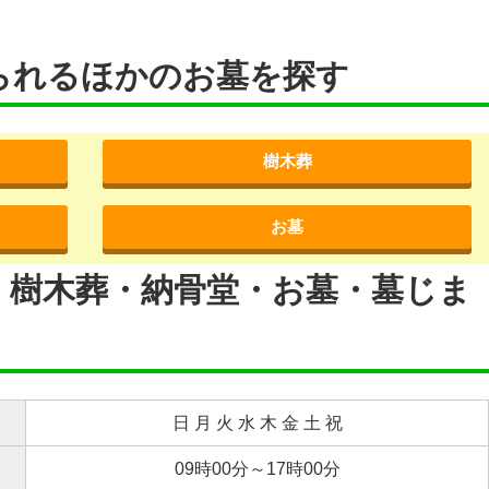
られるほかのお墓を探す
樹木葬
お墓
・樹木葬・納骨堂・お墓・墓じま
日 月 火 水 木 金 土 祝
09時00分～17時00分