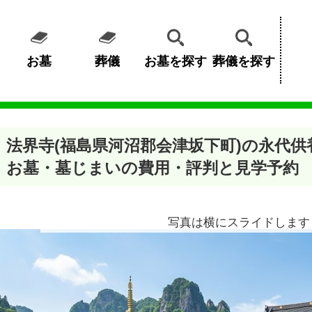
お墓
葬儀
お墓を探す
葬儀を探す
法界寺(福島県河沼郡会津坂下町)の永代
お墓・墓じまいの費用・評判と見学予約
写真は横にスライドします 