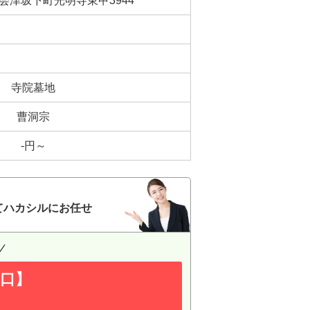
会津坂下町光明寺東甲3944
寺院墓地
曹洞宗
-円～
てハカシルにお任せ
口】