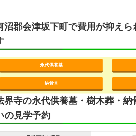
河沼郡会津坂下町で費用が抑えら
す
永代供養墓
納骨堂
法界寺の永代供養墓・樹木葬・納
いの見学予約