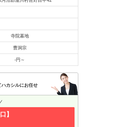
県河沼郡湯川村佐野目甲42
寺院墓地
曹洞宗
-円～
てハカシルにお任せ
口】