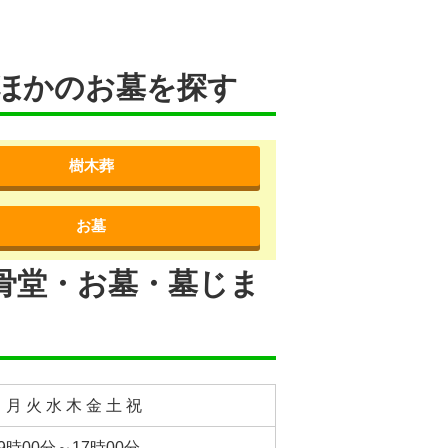
ほかのお墓を探す
樹木葬
お墓
骨堂・お墓・墓じま
 月 火 水 木 金 土 祝
9時00分～17時00分