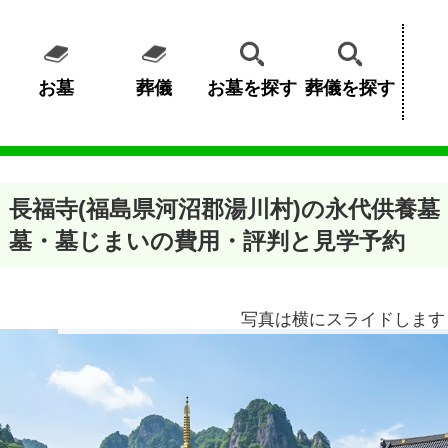
お墓
葬儀
お墓を探す
葬儀を探す
長福寺(福島県河沼郡湯川村)の永代供養
墓・墓じまいの費用・評判と見学予約
写真は横にスライドします 