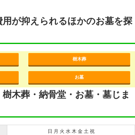
費用が抑えられるほかのお墓を探
樹木葬
お墓
・樹木葬・納骨堂・お墓・墓じま
日 月 火 水 木 金 土 祝