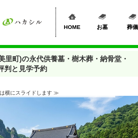
HOME
お墓
葬儀
美里町)の永代供養墓・樹木葬・納骨堂・
評判と見学予約
は横にスライドします ≫︎