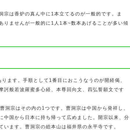
洞宗は香炉の真ん中に1本立てるのが一般的です。ま
ありませんが一般的に1人1本~数本あげることが多い傾
あります。手順として1番目におこうなうのが開経偈、
摩訶般若波羅蜜多心経、本尊回向文、四弘誓願文です
。曹洞宗はその内の1つです。曹洞宗は中国から発祥し、
に中国から日本に持ち帰って広めました。開宗以来、分
ています。曹洞宗の総本山は福井県の永平寺です。