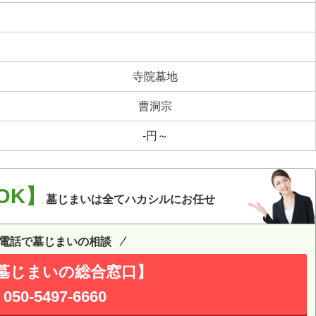
寺院墓地
曹洞宗
-円～
OK】
墓じまいは全てハカシルにお任せ
電話で墓じまいの相談
墓じまいの総合窓口】
050-5497-6660