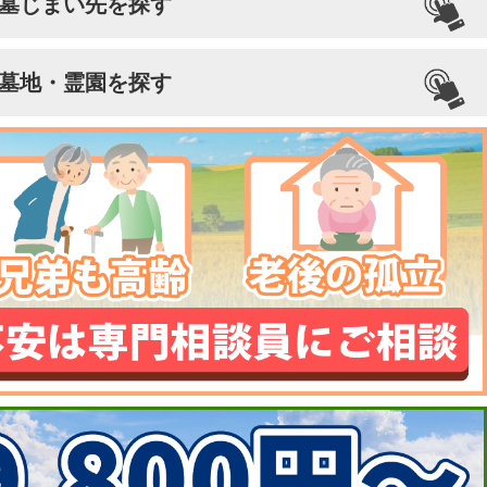
墓じまい先を探す
墓地・霊園を探す