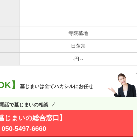
寺院墓地
日蓮宗
-円～
OK】
墓じまいは全てハカシルにお任せ
電話で墓じまいの相談
墓じまいの総合窓口】
050-5497-6660