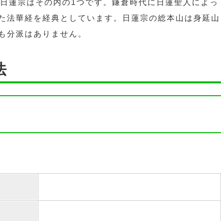
。日蓮宗はその内の1つです。鎌倉時代に日蓮聖人によっ
た法華経を経典としています。日蓮宗の総本山は身延山
も分派はありません。
法