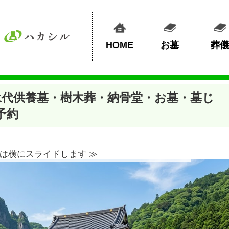
HOME
お墓
葬儀
永代供養墓・樹木葬・納骨堂・お墓・墓じ
予約
は横にスライドします ≫︎