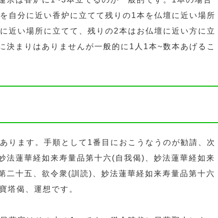
本を自分に近い香炉に立てて残りの1本を仏壇に近い場所
分に近い場所に立てて、残りの2本はお仏壇に近い方に立
に決まりはありませんが一般的に1人1本~数本あげるこ
もあります。手順として1番目におこうなうのが勧請、次
妙法蓮華経如来寿量品第十六(自我偈)、妙法蓮華経如来
第二十五、欲令衆(訓読)、妙法蓮華経如来寿量品第十六
、寶塔偈、運想です。