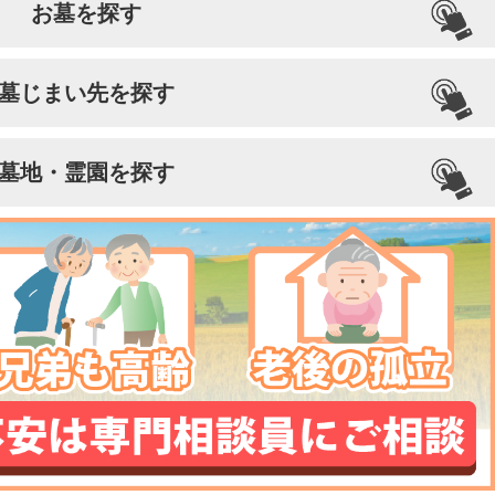
お墓を探す
墓じまい先を探す
墓地・霊園を探す