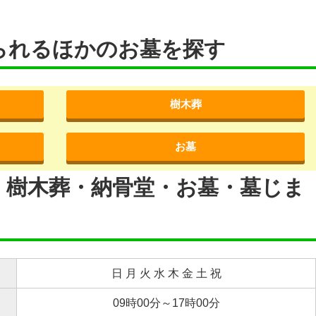
られるほかのお墓を探す
樹木葬
お墓
・樹木葬・納骨堂・お墓・墓じま
日 月 火 水 木 金 土 祝
09時00分～17時00分