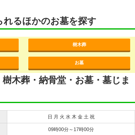
られるほかのお墓を探す
樹木葬
お墓
・樹木葬・納骨堂・お墓・墓じま
日 月 火 水 木 金 土 祝
09時00分～17時00分