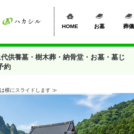
HOME
お墓
葬儀
永代供養墓・樹木葬・納骨堂・お墓・墓じ
予約
は横にスライドします ≫︎