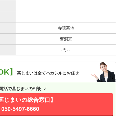
寺院墓地
曹洞宗
-円～
OK】
墓じまいは全てハカシルにお任せ
電話で墓じまいの相談
墓じまいの総合窓口】
050-5497-6660