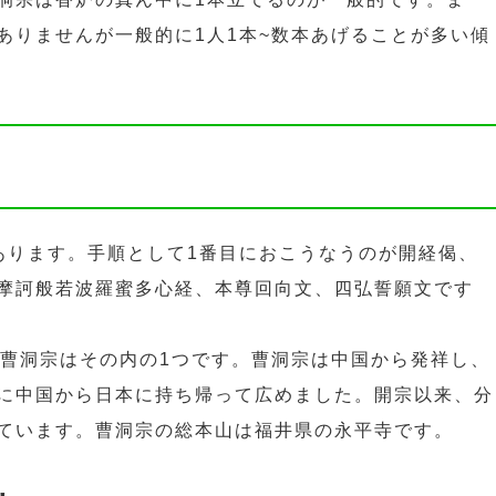
ありませんが一般的に1人1本~数本あげることが多い傾
あります。手順として1番目におこうなうのが開経偈、
摩訶般若波羅蜜多心経、本尊回向文、四弘誓願文です
。曹洞宗はその内の1つです。曹洞宗は中国から発祥し、
に中国から日本に持ち帰って広めました。開宗以来、分
ています。曹洞宗の総本山は福井県の永平寺です。