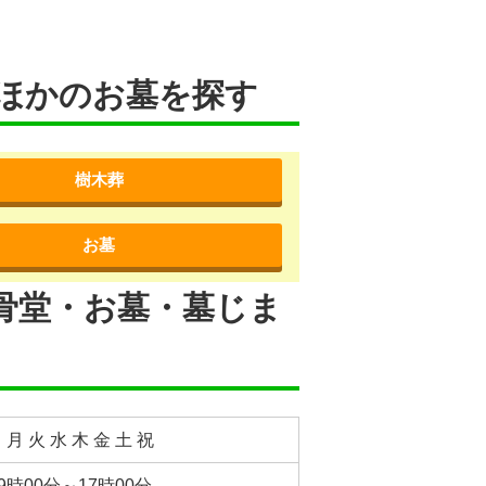
ほかのお墓を探す
樹木葬
お墓
骨堂・お墓・墓じま
 月 火 水 木 金 土 祝
9時00分～17時00分