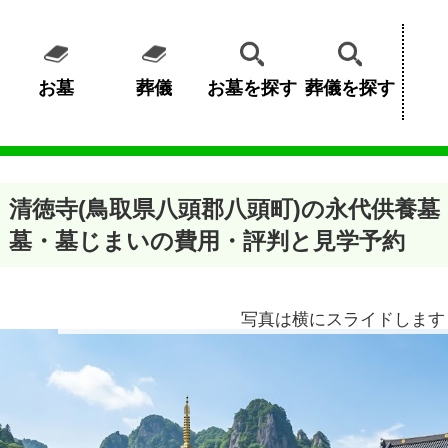
お墓
葬儀
お墓を探す
葬儀を探す
清徳寺(鳥取県八頭郡八頭町)の永代供養
墓・墓じまいの費用・評判と見学予約
写真は横にスライドします 