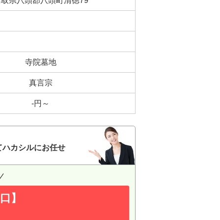
鳥取県八頭郡八頭町清徳79
寺院墓地
真言宗
-円～
てハカシルにお任せ
口】