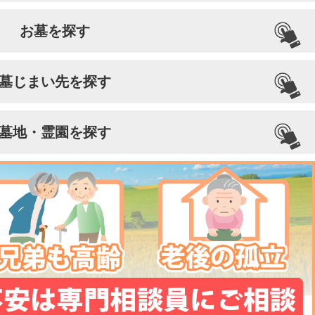
お墓を探す
墓じまい先を探す
墓地・霊園を探す