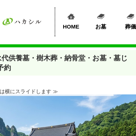
HOME
お墓
葬儀
永代供養墓・樹木葬・納骨堂・お墓・墓じ
予約
は横にスライドします ≫︎