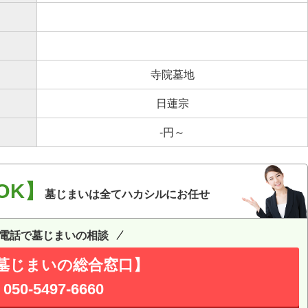
寺院墓地
日蓮宗
-円～
OK】
墓じまいは全てハカシルにお任せ
電話で墓じまいの相談
墓じまいの総合窓口】
050-5497-6660