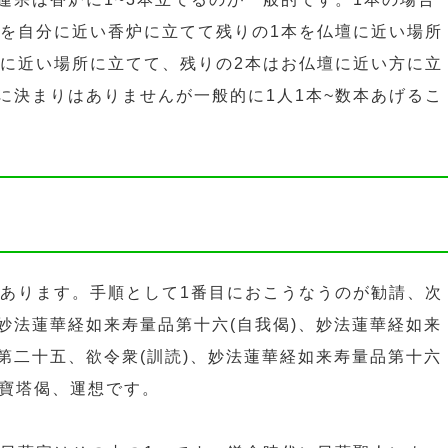
本を自分に近い香炉に立てて残りの1本を仏壇に近い場所
分に近い場所に立てて、残りの2本はお仏壇に近い方に立
に決まりはありませんが一般的に1人1本~数本あげるこ
もあります。手順として1番目におこうなうのが勧請、次
妙法蓮華経如来寿量品第十六(自我偈)、妙法蓮華経如来
第二十五、欲令衆(訓読)、妙法蓮華経如来寿量品第十六
、寶塔偈、運想です。