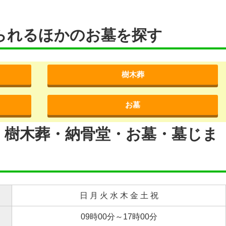
られるほかのお墓を探す
樹木葬
お墓
・樹木葬・納骨堂・お墓・墓じま
日 月 火 水 木 金 土 祝
09時00分～17時00分