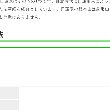
。日蓮宗はその内の1つです。鎌倉時代に日蓮聖人によっ
た法華経を経典としています。日蓮宗の総本山は身延山
も分派はありません。
法