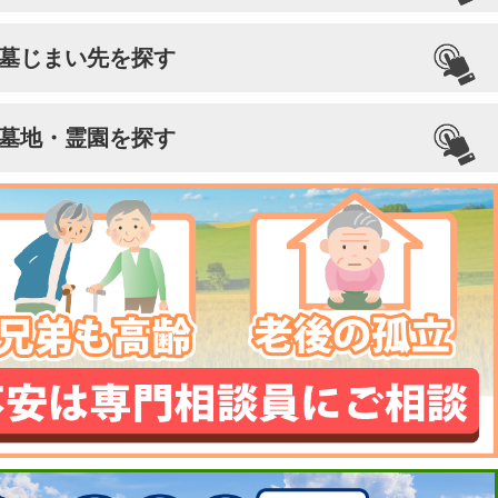
墓じまい先を探す
墓地・霊園を探す