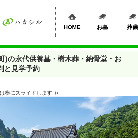
HOME
お墓
葬儀
町)の永代供養墓・樹木葬・納骨堂・お
判と見学予約
は横にスライドします ≫︎