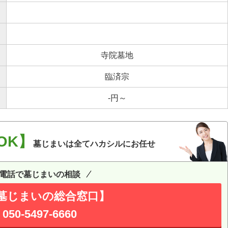
寺院墓地
臨済宗
-円～
OK】
墓じまいは全てハカシルにお任せ
電話で墓じまいの相談
墓じまいの総合窓口】
050-5497-6660