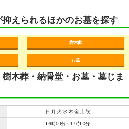
が抑えられるほかのお墓を探す
樹木葬
お墓
・樹木葬・納骨堂・お墓・墓じま
日 月 火 水 木 金 土 祝
09時00分～17時00分