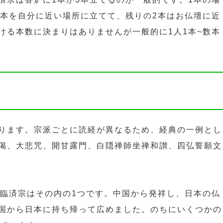
1本を自分に近い場所に立てて、残りの2本はお仏壇に近
ける本数に決まりはありませんが一般的に1人1本~数本
ります。宗派ごとに読経が異なるため、経典の一例とし
偈、大悲咒、開甘露門、白隠禅師坐禅和讃、四弘誓願文
。臨済宗はその内の1つです。中国から発祥し、日本の仏
国から日本に持ち帰って広めました。のちにいくつかの