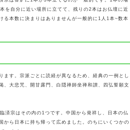
1本を自分に近い場所に立てて、残りの2本はお仏壇に近
ける本数に決まりはありませんが一般的に1人1本~数本
ります。宗派ごとに読経が異なるため、経典の一例とし
偈、大悲咒、開甘露門、白隠禅師坐禅和讃、四弘誓願文
。臨済宗はその内の1つです。中国から発祥し、日本の仏
国から日本に持ち帰って広めました。のちにいくつかの