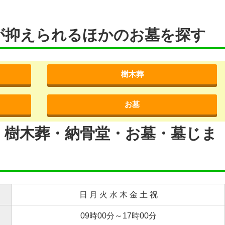
が抑えられるほかのお墓を探す
樹木葬
お墓
・樹木葬・納骨堂・お墓・墓じま
日 月 火 水 木 金 土 祝
09時00分～17時00分