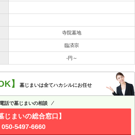
寺院墓地
臨済宗
-円～
OK】
墓じまいは全てハカシルにお任せ
電話で墓じまいの相談
墓じまいの総合窓口】
050-5497-6660