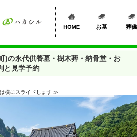
HOME
お墓
葬儀
町)の永代供養墓・樹木葬・納骨堂・お
判と見学予約
は横にスライドします ≫︎