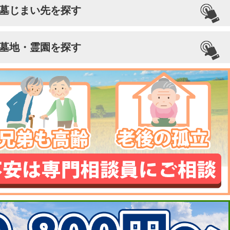
墓じまい先を探す
墓地・霊園を探す