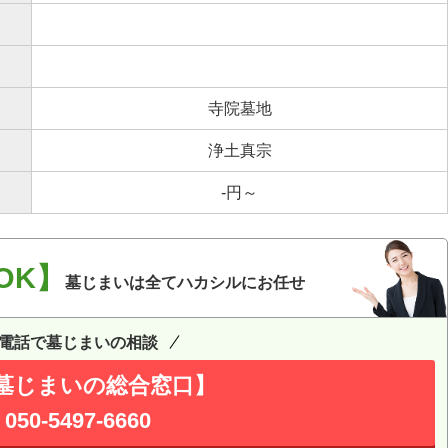
寺院墓地
浄土真宗
-円～
OK】
墓じまいは全てハカシルにお任せ
電話で墓じまいの相談
墓じまいの総合窓口】
050-5497-6660