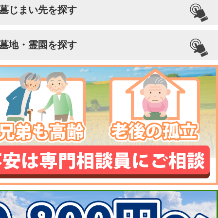
墓じまい先を探す
墓地・霊園を探す