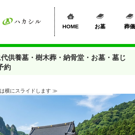
HOME
お墓
葬儀
永代供養墓・樹木葬・納骨堂・お墓・墓じ
予約
は横にスライドします ≫︎