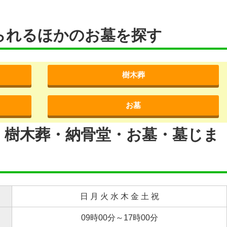
られるほかのお墓を探す
樹木葬
お墓
・樹木葬・納骨堂・お墓・墓じま
日 月 火 水 木 金 土 祝
09時00分～17時00分