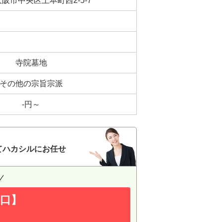
阪市中央区上本町西2-5-7
寺院墓地
その他の宗旨宗派
-円～
てハカシルにお任せ
口】