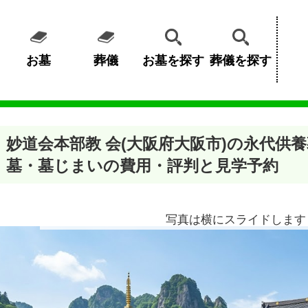
お墓
葬儀
お墓を探す
葬儀を探す
妙道会本部教 会(大阪府大阪市)の永代供
墓・墓じまいの費用・評判と見学予約
写真は横にスライドします 