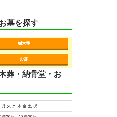
お墓を探す
樹木葬
お墓
樹木葬・納骨堂・お
 月 火 水 木 金 土 祝
9時00分～17時00分