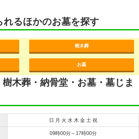
られるほかのお墓を探す
樹木葬
お墓
・樹木葬・納骨堂・お墓・墓じま
日 月 火 水 木 金 土 祝
09時00分～17時00分