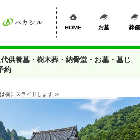
HOME
お墓
葬儀
永代供養墓・樹木葬・納骨堂・お墓・墓じ
予約
は横にスライドします ≫︎