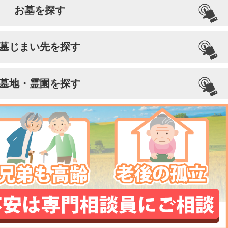
お墓を探す
墓じまい先を探す
墓地・霊園を探す