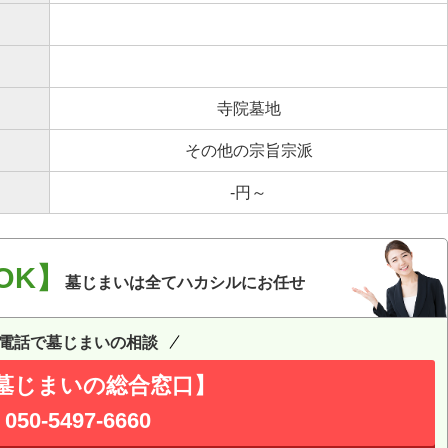
寺院墓地
その他の宗旨宗派
-円～
OK】
墓じまいは全てハカシルにお任せ
電話で墓じまいの相談
墓じまいの総合窓口】
050-5497-6660