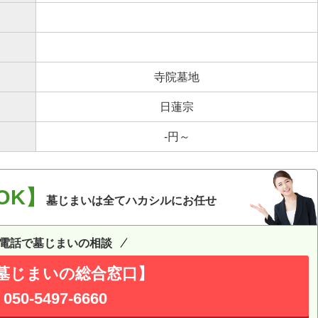
寺院墓地
日蓮宗
-円～
OK】
墓じまいは全てハカシルにお任せ
電話で墓じまいの相談
墓じまいの総合窓口】
050-5497-6660