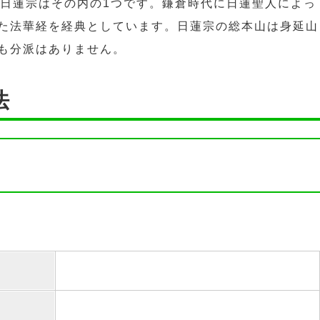
。日蓮宗はその内の1つです。鎌倉時代に日蓮聖人によっ
た法華経を経典としています。日蓮宗の総本山は身延山
も分派はありません。
法