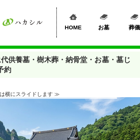
HOME
お墓
葬儀
永代供養墓・樹木葬・納骨堂・お墓・墓じ
予約
は横にスライドします ≫︎