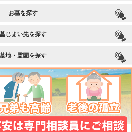
お墓を探す
墓じまい先を探す
墓地・霊園を探す