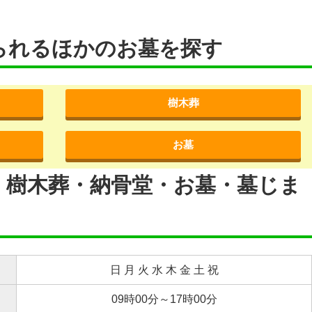
られるほかのお墓を探す
樹木葬
お墓
・樹木葬・納骨堂・お墓・墓じま
日 月 火 水 木 金 土 祝
09時00分～17時00分