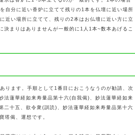
本を自分に近い香炉に立てて残りの1本を仏壇に近い場所
分に近い場所に立てて、残りの2本はお仏壇に近い方に立
に決まりはありませんが一般的に1人1本~数本あげるこ
もあります。手順として1番目におこうなうのが勧請、次
妙法蓮華経如来寿量品第十六(自我偈)、妙法蓮華経如来
第二十五、欲令衆(訓読)、妙法蓮華経如来寿量品第十六
、寶塔偈、運想です。