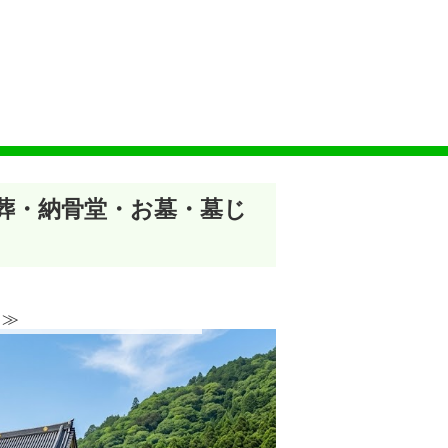
木葬・納骨堂・お墓・墓じ
≫︎