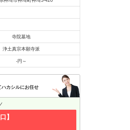
県神埼市神埼町神埼3-420
寺院墓地
浄土真宗本願寺派
-円～
てハカシルにお任せ
口】