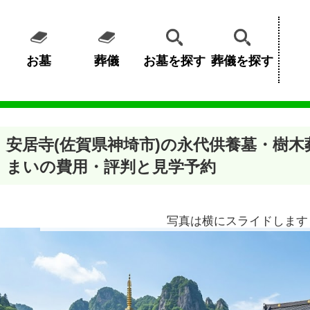
お墓
葬儀
お墓を探す
葬儀を探す
安居寺(佐賀県神埼市)の永代供養墓・樹
まいの費用・評判と見学予約
写真は横にスライドします 