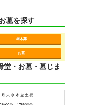
お墓を探す
樹木葬
お墓
骨堂・お墓・墓じま
 月 火 水 木 金 土 祝
9時00分～17時00分