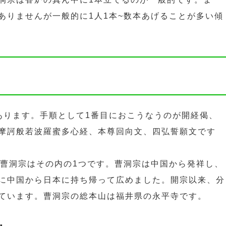
ありませんが一般的に1人1本~数本あげることが多い傾
あります。手順として1番目におこうなうのが開経偈、
摩訶般若波羅蜜多心経、本尊回向文、四弘誓願文です
。曹洞宗はその内の1つです。曹洞宗は中国から発祥し、
に中国から日本に持ち帰って広めました。開宗以来、分
ています。曹洞宗の総本山は福井県の永平寺です。