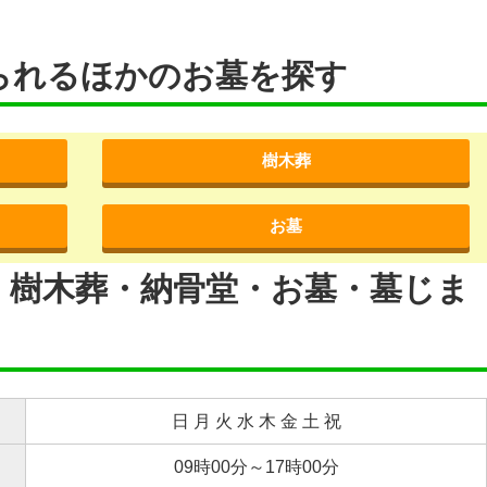
られるほかのお墓を探す
樹木葬
お墓
・樹木葬・納骨堂・お墓・墓じま
日 月 火 水 木 金 土 祝
09時00分～17時00分