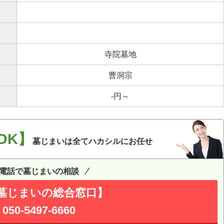
寺院墓地
曹洞宗
-円～
OK】
墓じまいは全てハカシルにお任せ
電話で墓じまいの相談
墓じまいの総合窓口】
050-5497-6660