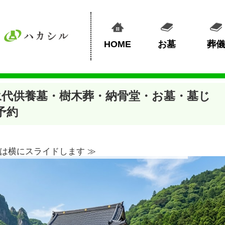
HOME
お墓
葬儀
永代供養墓・樹木葬・納骨堂・お墓・墓じ
予約
は横にスライドします ≫︎