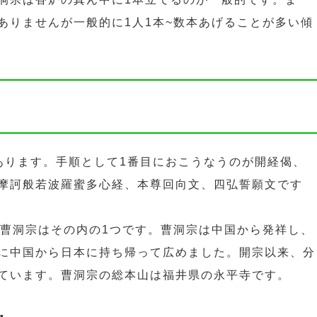
ありませんが一般的に1人1本~数本あげることが多い傾
あります。手順として1番目におこうなうのが開経偈、
摩訶般若波羅蜜多心経、本尊回向文、四弘誓願文です
。曹洞宗はその内の1つです。曹洞宗は中国から発祥し、
に中国から日本に持ち帰って広めました。開宗以来、分
ています。曹洞宗の総本山は福井県の永平寺です。