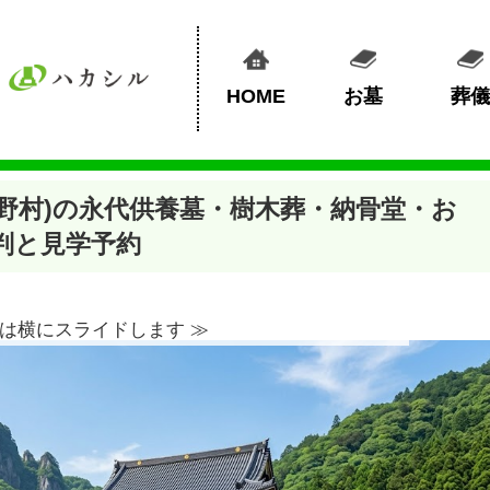
HOME
お墓
葬儀
野村)の永代供養墓・樹木葬・納骨堂・お
判と見学予約
は横にスライドします ≫︎