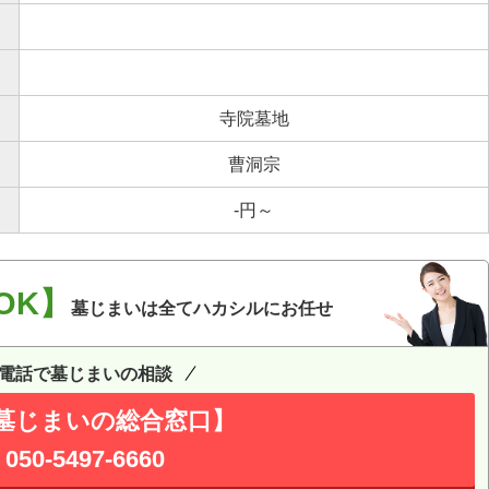
寺院墓地
曹洞宗
-円～
OK】
墓じまいは全てハカシルにお任せ
電話で墓じまいの相談
墓じまいの総合窓口】
050-5497-6660