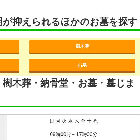
用が抑えられるほかのお墓を探す
樹木葬
お墓
・樹木葬・納骨堂・お墓・墓じま
日 月 火 水 木 金 土 祝
09時00分～17時00分