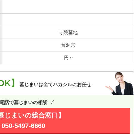
寺院墓地
曹洞宗
-円～
OK】
墓じまいは全てハカシルにお任せ
電話で墓じまいの相談
墓じまいの総合窓口】
050-5497-6660