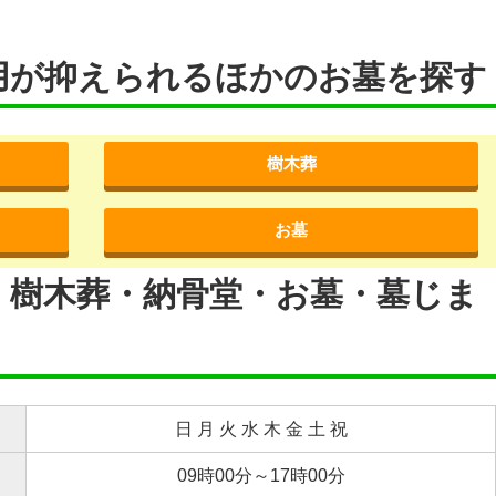
用が抑えられるほかのお墓を探す
樹木葬
お墓
・樹木葬・納骨堂・お墓・墓じま
日 月 火 水 木 金 土 祝
09時00分～17時00分