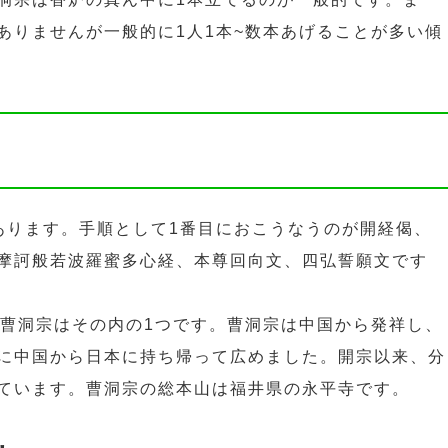
ありませんが一般的に1人1本~数本あげることが多い傾
あります。手順として1番目におこうなうのが開経偈、
摩訶般若波羅蜜多心経、本尊回向文、四弘誓願文です
。曹洞宗はその内の1つです。曹洞宗は中国から発祥し、
に中国から日本に持ち帰って広めました。開宗以来、分
ています。曹洞宗の総本山は福井県の永平寺です。