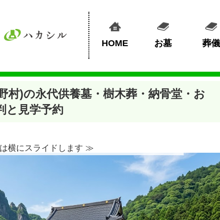
HOME
お墓
葬儀
野村)の永代供養墓・樹木葬・納骨堂・お
判と見学予約
は横にスライドします ≫︎