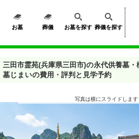
お墓
葬儀
お墓を探す
葬儀を探す
三田市霊苑(兵庫県三田市)の永代供養墓
墓じまいの費用・評判と見学予約
写真は横にスライドします 