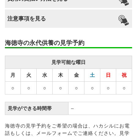
納骨
支払い方法
–
–
–
–
なし
–
注意事項を見る
分割払いの
–
対応
安置場所
–
海徳寺の永代供養の見学予約
安置期間経
–
過後
見学可能な曜日
供養方法
–
月
火
水
木
金
土
日
祝
継承者の有
–
無
○
○
○
○
○
○
○
○
見学ができる時間帯
–
海徳寺の見学予約をご希望の場合は、ハカシルにお電
話もしくは、メールフォームでご連絡ください。見学