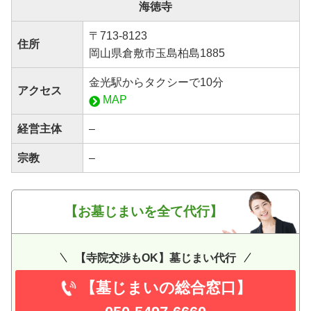
海徳寺
〒713-8123
住所
岡山県倉敷市玉島柏島1885
金光駅からタクシーで10分
アクセス
MAP
経営主体
–
宗教
–
【お墓じまいを全て代行】
【寺院交渉もOK】墓じまい代行
【墓じまいの総合窓口】