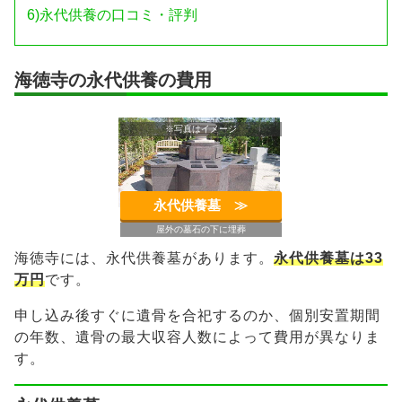
6)
永代供養の口コミ・評判
海徳寺の永代供養の費用
※写真はイメージ
永代供養墓 ≫︎
屋外の墓石の下に埋葬
海徳寺には、永代供養墓があります。
永代供養墓は33
万円
です。
申し込み後すぐに遺骨を合祀するのか、個別安置期間
の年数、遺骨の最大収容人数によって費用が異なりま
す。