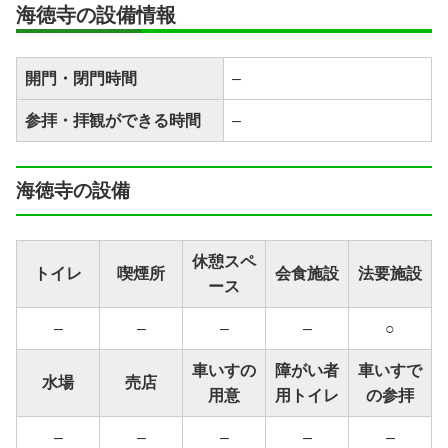
海徳寺の設備情報
開門・閉門時間
–
参拝・拝観ができる時間
–
海徳寺の設備
休憩スペ
トイレ
喫煙所
会食施設
法要施設
ース
–
–
–
–
○
車いすの
障がい者
車いすで
水場
売店
用意
用トイレ
の参拝
–
–
–
–
–