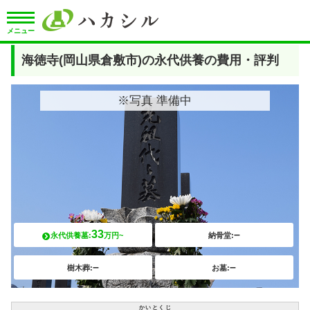
メニュー
海徳寺(岡山県倉敷市)の永代供養の費用・評判
※写真 準備中
33
–
永代供養墓:
万円~
納骨堂:
–
–
樹木葬:
お墓:
かいとくじ