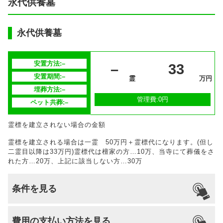
永代供養墓
永代供養墓
安置方法:–
–
33
安置期間:–
霊
万円
埋葬方法:–
管理費:0円
ペット共葬:–
霊標を建立されない場合の金額
霊標を建立される場合は一霊 50万円＋霊標代になります。(但し
二霊目以降は33万円)霊標代は檀家の方…10万、当寺にて葬儀をさ
れた方…20万、上記に該当しない方…30万
条件を見る
引っ越し
国籍
宗派
檀家義務
生前申込
費用の支払い方法を見る