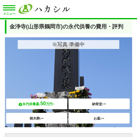
メニュー
金浄寺(山形県鶴岡市)の永代供養の費用・評判
※写真 準備中
50
–
永代供養墓:
万円~
納骨堂:
–
–
樹木葬:
お墓: