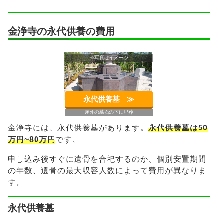
金浄寺の永代供養の費用
※写真はイメージ
永代供養墓 ≫︎
屋外の墓石の下に埋葬
金浄寺には、永代供養墓があります。
永代供養墓は50
万円~80万円
です。
申し込み後すぐに遺骨を合祀するのか、個別安置期間
の年数、遺骨の最大収容人数によって費用が異なりま
す。
永代供養墓