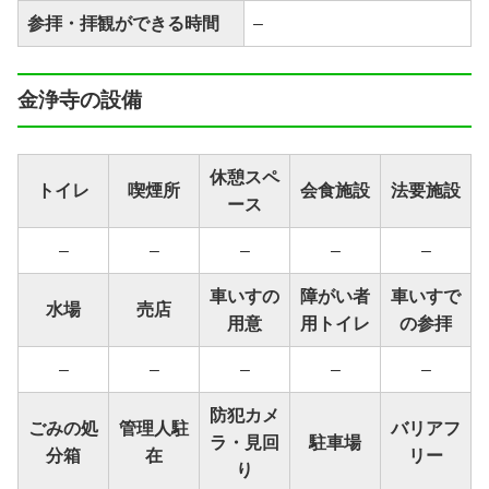
参拝・拝観ができる時間
–
金浄寺の設備
休憩スペ
トイレ
喫煙所
会食施設
法要施設
ース
–
–
–
–
–
車いすの
障がい者
車いすで
水場
売店
用意
用トイレ
の参拝
–
–
–
–
–
防犯カメ
ごみの処
管理人駐
バリアフ
ラ・見回
駐車場
分箱
在
リー
り