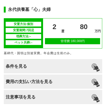
–
対応
安置場所
–
永代供養墓「心」夫婦
安置期間経
–
過後
安置方法:個別
2
80
納骨者の戒名・俗名などを個別の石板墓碑
安置期間:7回忌
霊
万円
に刻字。お骨は7回忌まで骨壺で安置する
埋葬方法:–
供養方法
か、希望により合葬する。春秋の彼岸、
管理費:180,000円
ペット共葬:–
盆、祥月命日、年末年始に法要を行う。
墓碑代・国領は別途実費。年会費は生前のみ。
継承者の有
–
無
条件を見る
引っ越し
国籍
宗派
檀家義務
生前申込
費用の支払い方法を見る
納骨
支払い方法
–
–
–
–
あり
可能
注意事項を見る
分割払いの