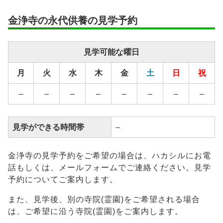
–
対応
安置場所
–
金浄寺の永代供養の見学予約
安置期間経
–
過後
見学可能な曜日
納骨者の戒名・俗名などを個別の石板墓碑
に刻字。お骨は7回忌まで骨壺で安置する
月
火
水
木
金
土
日
祝
供養方法
か、希望により合葬する。春秋の彼岸、
–
–
–
–
–
–
–
–
盆、祥月命日、年末年始に法要を行う。
継承者の有
–
無
見学ができる時間帯
–
金浄寺の見学予約をご希望の場合は、ハカシルにお電
話もしくは、メールフォームでご連絡ください。見学
予約についてご案内します。
また、見学後、別の寺院(霊園)をご希望される場合
は、ご希望に沿う寺院(霊園)をご案内します。