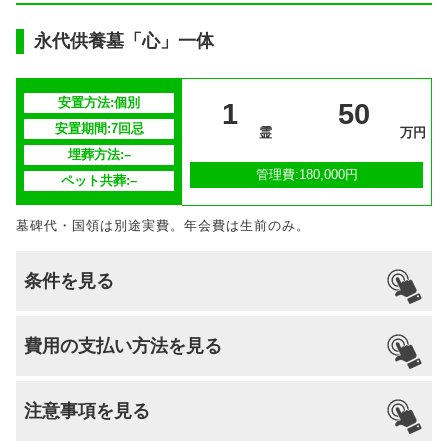
永代供養墓「心」一体
安置方法:個別
1
50
安置期間:7回忌
霊
万円
埋葬方法:–
管理費:180,000円
ペット共葬:–
墓碑代・国領は別途実費。年会費は生前のみ。
条件を見る
引っ越し
国籍
宗派
檀家義務
生前申込
費用の支払い方法を見る
納骨
支払い方法
–
–
–
–
あり
可能
注意事項を見る
分割払いの