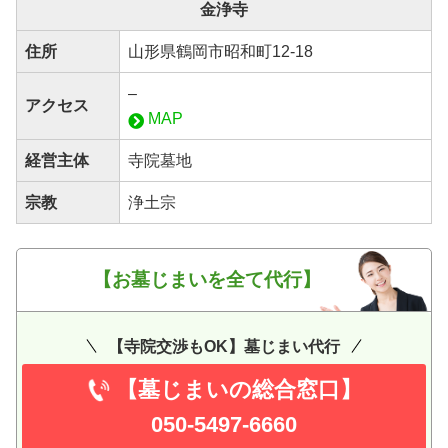
金浄寺
住所
山形県鶴岡市昭和町12-18
–
アクセス
MAP
経営主体
寺院墓地
宗教
浄土宗
【お墓じまいを全て代行】
【寺院交渉もOK】墓じまい代行
【墓じまいの総合窓口】
050-5497-6660