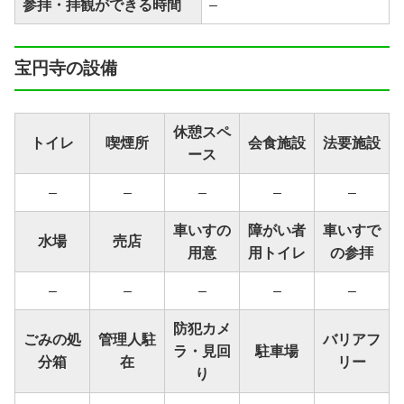
参拝・拝観ができる時間
–
宝円寺の設備
休憩スペ
トイレ
喫煙所
会食施設
法要施設
ース
–
–
–
–
–
車いすの
障がい者
車いすで
水場
売店
用意
用トイレ
の参拝
–
–
–
–
–
防犯カメ
ごみの処
管理人駐
バリアフ
ラ・見回
駐車場
分箱
在
リー
り