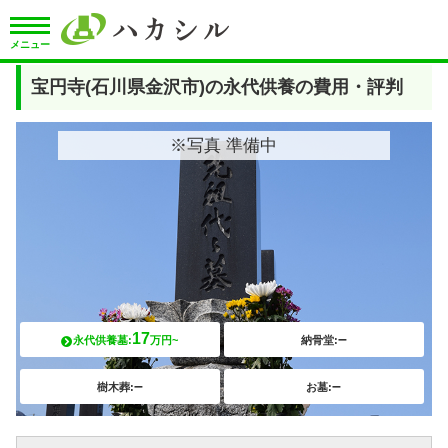
メニュー
宝円寺(石川県金沢市)の永代供養の費用・評判
※写真 準備中
17
–
永代供養墓:
万円~
納骨堂:
–
–
樹木葬:
お墓: