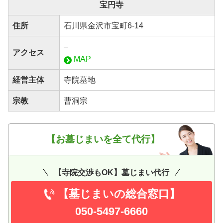
宝円寺
住所
石川県金沢市宝町6-14
–
アクセス
MAP
経営主体
寺院墓地
宗教
曹洞宗
【お墓じまいを全て代行】
【寺院交渉もOK】墓じまい代行
【墓じまいの総合窓口】
050-5497-6660