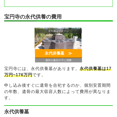
宝円寺の永代供養の費用
※写真はイメージ
永代供養墓 ≫︎
屋外の墓石の下に埋葬
宝円寺には、永代供養墓があります。
永代供養墓は17
万円~176万円
です。
申し込み後すぐに遺骨を合祀するのか、個別安置期間
の年数、遺骨の最大収容人数によって費用が異なりま
す。
永代供養墓