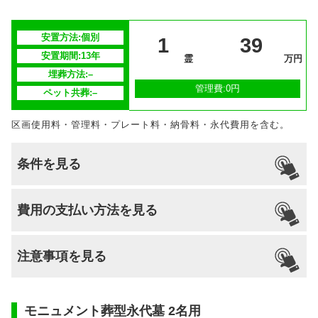
–
対応
安置場所
–
安置方法:個別
安置期間経
1
39
–
過後
安置期間:13年
霊
万円
埋葬方法:–
供養方法
–
管理費:0円
ペット共葬:–
継承者の有
–
区画使用料・管理料・プレート料・納骨料・永代費用を含む。
無
条件を見る
引っ越し
国籍
宗派
檀家義務
生前申込
費用の支払い方法を見る
納骨
支払い方法
–
不問
–
–
–
–
注意事項を見る
分割払いの
–
対応
安置場所
–
モニュメント葬型永代墓 2名用