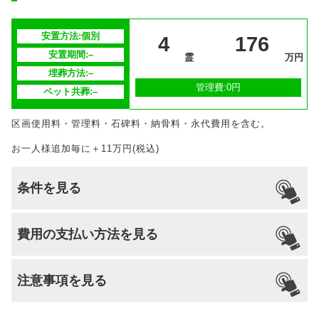
安置期間経
–
過後
安置方法:個別
4
176
最後の納骨から13年間経過後、合祀墓へ埋
安置期間:–
供養方法
霊
万円
葬(期間の延長可)
埋葬方法:–
管理費:0円
ペット共葬:–
継承者の有
–
無
区画使用料・管理料・石碑料・納骨料・永代費用を含む。
お一人様追加毎に＋11万円(税込)
条件を見る
引っ越し
国籍
宗派
檀家義務
生前申込
費用の支払い方法を見る
納骨
支払い方法
–
不問
–
–
–
–
注意事項を見る
分割払いの
–
対応
安置場所
–