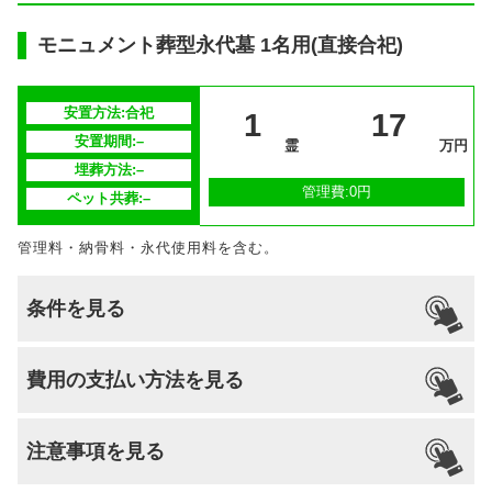
モニュメント葬型永代墓 1名用(直接合祀)
安置方法:合祀
1
17
安置期間:–
霊
万円
埋葬方法:–
管理費:0円
ペット共葬:–
管理料・納骨料・永代使用料を含む。
条件を見る
引っ越し
国籍
宗派
檀家義務
生前申込
費用の支払い方法を見る
納骨
支払い方法
–
不問
–
–
–
–
注意事項を見る
分割払いの