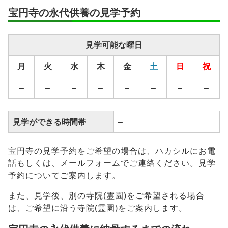
宝円寺の永代供養の見学予約
安置期間経
–
過後
見学可能な曜日
供養方法
–
月
火
水
木
金
土
日
祝
継承者の有
–
無
–
–
–
–
–
–
–
–
見学ができる時間帯
–
宝円寺の見学予約をご希望の場合は、ハカシルにお電
話もしくは、メールフォームでご連絡ください。見学
予約についてご案内します。
また、見学後、別の寺院(霊園)をご希望される場合
は、ご希望に沿う寺院(霊園)をご案内します。