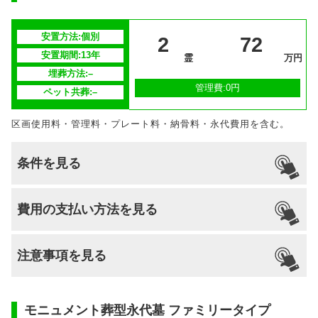
安置期間経
–
過後
安置方法:個別
2
72
最後の納骨から13年間経過後、合祀墓へ埋
安置期間:13年
供養方法
霊
万円
葬(期間の延長可)
埋葬方法:–
管理費:0円
ペット共葬:–
継承者の有
–
無
区画使用料・管理料・プレート料・納骨料・永代費用を含む。
条件を見る
引っ越し
国籍
宗派
檀家義務
生前申込
費用の支払い方法を見る
納骨
支払い方法
–
不問
–
–
–
–
注意事項を見る
分割払いの
–
対応
安置場所
–
モニュメント葬型永代墓 ファミリータイプ