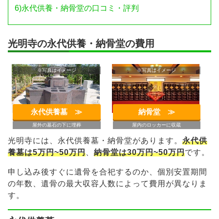
6)
永代供養・納骨堂の口コミ・評判
光明寺の永代供養・納骨堂の費用
※写真はイメージ
※写真はイメージ
永代供養墓 ≫︎
納骨堂 ≫︎
屋外の墓石の下に埋葬
屋内のロッカーに収蔵
光明寺には、永代供養墓・納骨堂があります。
永代供
養墓は5万円~50万円
、
納骨堂は30万円~50万円
です。
申し込み後すぐに遺骨を合祀するのか、個別安置期間
の年数、遺骨の最大収容人数によって費用が異なりま
す。