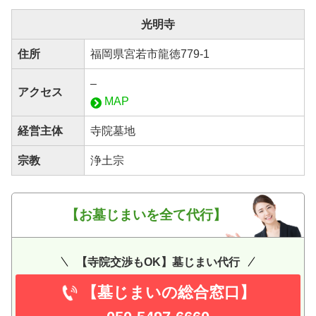
光明寺
住所
福岡県宮若市龍徳779-1
–
アクセス
MAP
経営主体
寺院墓地
宗教
浄土宗
【お墓じまいを全て代行】
【寺院交渉もOK】墓じまい代行
【墓じまいの総合窓口】