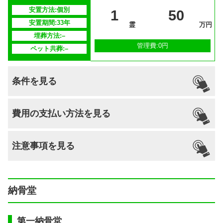
安置方法:個別
1
50
供養方法
年3回の合同供養
安置期間:33年
霊
万円
埋葬方法:–
継承者の有
–
管理費:0円
ペット共葬:–
無
条件を見る
引っ越し
国籍
宗派
檀家義務
生前申込
費用の支払い方法を見る
納骨
支払い方法
–
不問
–
–
–
可能
注意事項を見る
分割払いの
–
対応
安置場所
–
納骨堂
安置期間経
–
過後
第一納骨堂