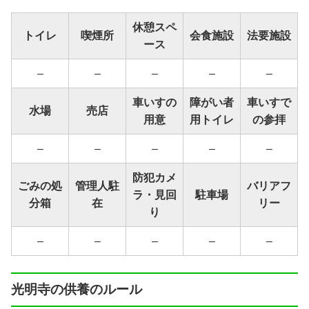
休憩スペ
トイレ
喫煙所
会食施設
法要施設
ース
–
–
–
–
–
車いすの
障がい者
車いすで
水場
売店
用意
用トイレ
の参拝
–
–
–
–
–
防犯カメ
ごみの処
管理人駐
バリアフ
ラ・見回
駐車場
分箱
在
リー
り
–
–
–
–
–
光明寺の供養のルール