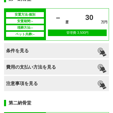
供養方法
年3回の合同供養
継承者の有
–
安置方法:個別
–
30
無
安置期間:–
霊
万円
埋葬方法:–
管理費:3,500円
ペット共葬:–
条件を見る
引っ越し
国籍
宗派
檀家義務
生前申込
費用の支払い方法を見る
納骨
支払い方法
–
不問
–
–
–
可能
注意事項を見る
分割払いの
–
対応
安置場所
–
第二納骨堂
安置期間経
–
過後