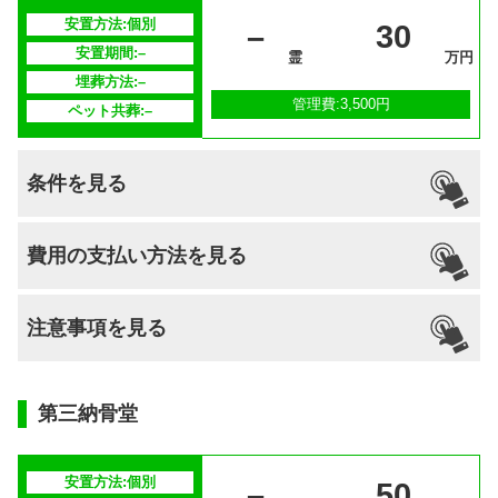
安置方法:個別
–
30
供養方法
–
安置期間:–
霊
万円
埋葬方法:–
継承者の有
–
管理費:3,500円
ペット共葬:–
無
条件を見る
引っ越し
国籍
宗派
檀家義務
生前申込
費用の支払い方法を見る
納骨
支払い方法
–
不問
–
–
–
可能
注意事項を見る
分割払いの
–
対応
安置場所
–
第三納骨堂
安置期間経
–
過後
安置方法:個別
–
50