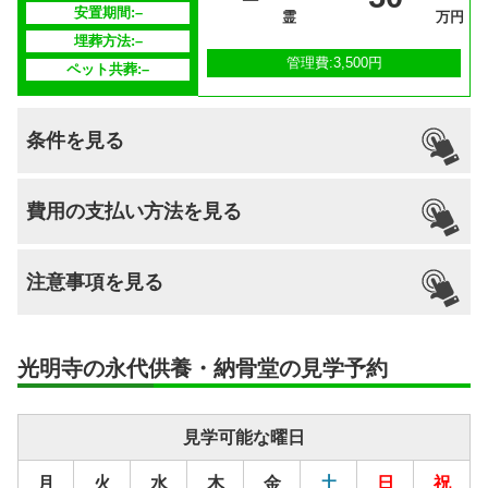
供養方法
–
安置期間:–
霊
万円
埋葬方法:–
継承者の有
–
管理費:3,500円
ペット共葬:–
無
条件を見る
引っ越し
国籍
宗派
檀家義務
生前申込
費用の支払い方法を見る
納骨
支払い方法
–
不問
–
–
–
可能
注意事項を見る
分割払いの
–
対応
安置場所
–
光明寺の永代供養・納骨堂の見学予約
安置期間経
–
過後
見学可能な曜日
供養方法
–
月
火
水
木
金
土
日
祝