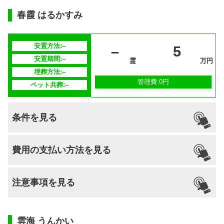
対応
安置場所
–
春霞 はるかすみ
安置期間経
–
過後
安置方法:–
–
5
供養方法
年3回の合同供養
安置期間:–
霊
万円
埋葬方法:–
継承者の有
–
管理費:0円
ペット共葬:–
無
条件を見る
引っ越し
国籍
宗派
檀家義務
生前申込
費用の支払い方法を見る
納骨
支払い方法
–
不問
–
–
–
可能
注意事項を見る
分割払いの
–
対応
安置場所
–
雲海 うんかい