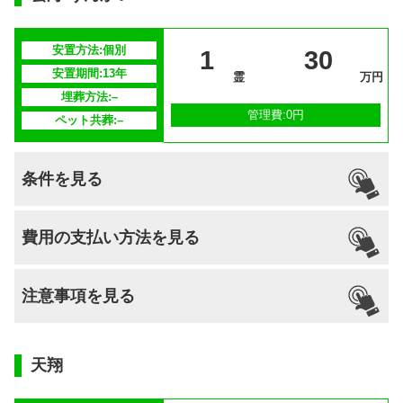
安置期間経
–
過後
安置方法:個別
1
30
供養方法
年3回の合同供養
安置期間:13年
霊
万円
埋葬方法:–
継承者の有
–
管理費:0円
ペット共葬:–
無
条件を見る
引っ越し
国籍
宗派
檀家義務
生前申込
費用の支払い方法を見る
納骨
支払い方法
–
不問
–
–
–
可能
注意事項を見る
分割払いの
–
対応
安置場所
–
天翔
安置期間経
–
過後