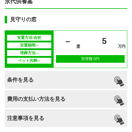
永代供養墓
見守りの窓
安置方法:合祀
–
5
安置期間:–
霊
万円
埋葬方法:–
管理費:0円
ペット共葬:–
条件を見る
引っ越し
国籍
宗派
檀家義務
生前申込
費用の支払い方法を見る
納骨
支払い方法
–
不問
–
–
–
可能
注意事項を見る
分割払いの
–