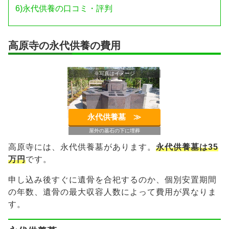
6)
永代供養の口コミ・評判
高原寺の永代供養の費用
※写真はイメージ
永代供養墓 ≫︎
屋外の墓石の下に埋葬
高原寺には、永代供養墓があります。
永代供養墓は35
万円
です。
申し込み後すぐに遺骨を合祀するのか、個別安置期間
の年数、遺骨の最大収容人数によって費用が異なりま
す。