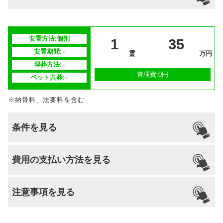
分割払いの
–
対応
安置場所
–
安置方法:個別
安置期間経
1
35
–
過後
安置期間:–
霊
万円
埋葬方法:–
供養方法
–
管理費:0円
ペット共葬:–
継承者の有
–
※納骨料、法要料を含む
無
条件を見る
引っ越し
国籍
宗派
檀家義務
生前申込
費用の支払い方法を見る
納骨
支払い方法
–
不問
–
–
なし
可能
注意事項を見る
分割払いの
–
対応
安置場所
–