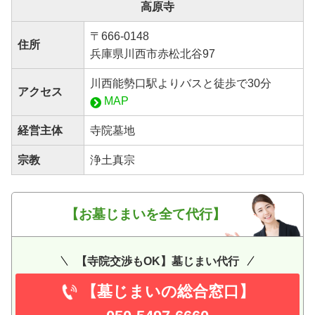
高原寺
〒666-0148
住所
兵庫県川西市赤松北谷97
川西能勢口駅よりバスと徒歩で30分
アクセス
MAP
経営主体
寺院墓地
宗教
浄土真宗
【お墓じまいを全て代行】
【寺院交渉もOK】墓じまい代行
【墓じまいの総合窓口】