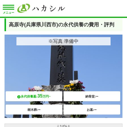
メニュー
高原寺(兵庫県川西市)の永代供養の費用・評判
※写真 準備中
35
–
永代供養墓:
万円~
納骨堂:
–
–
樹木葬:
お墓:
こうげんじ