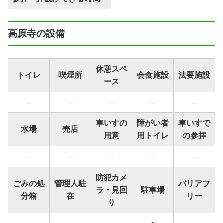
高原寺の設備
休憩スペ
トイレ
喫煙所
会食施設
法要施設
ース
–
–
–
–
–
車いすの
障がい者
車いすで
水場
売店
用意
用トイレ
の参拝
–
–
–
–
–
防犯カメ
ごみの処
管理人駐
バリアフ
ラ・見回
駐車場
分箱
在
リー
り