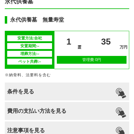
永代供養墓
永代供養墓 無量寿堂
安置方法:合祀
1
35
安置期間:–
霊
万円
埋葬方法:–
管理費:0円
ペット共葬:–
※納骨料、法要料を含む
条件を見る
引っ越し
国籍
宗派
檀家義務
生前申込
費用の支払い方法を見る
納骨
支払い方法
–
不問
–
–
なし
可能
注意事項を見る