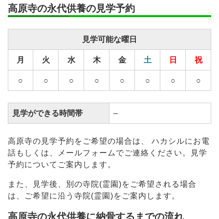
高原寺の永代供養の見学予約
安置期間経
–
過後
見学可能な曜日
供養方法
–
月
火
水
木
金
土
日
祝
継承者の有
–
無
○
○
○
○
○
○
○
○
見学ができる時間帯
–
高原寺の見学予約をご希望の場合は、 ハカシルにお電
話もしくは、メールフォームでご連絡ください。見学
予約についてご案内します。
また、見学後、別の寺院(霊園)をご希望される場合
は、ご希望に沿う寺院(霊園)をご案内します。
高原寺の永代供養に納骨するまでの流れ