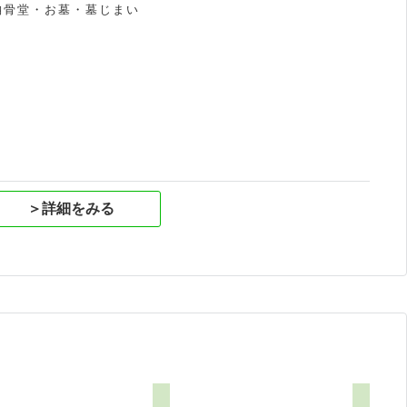
納骨堂・お墓・墓じまい
祝
＞詳細をみる