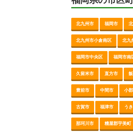
北九州市
福岡市
北
北九州市小倉南区
北九
福岡市中央区
福岡市南
久留米市
直方市
飯
豊前市
中間市
小郡
古賀市
福津市
うき
那珂川市
糟屋郡宇美町