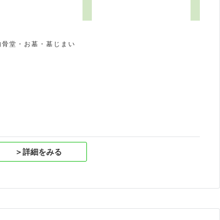
納骨堂・お墓・墓じまい
祝
＞詳細をみる