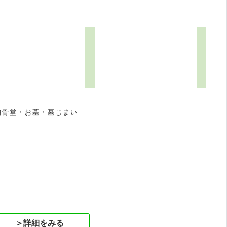
納骨堂・お墓・墓じまい
祝
＞詳細をみる