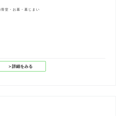
納骨堂・お墓・墓じまい
祝
＞詳細をみる