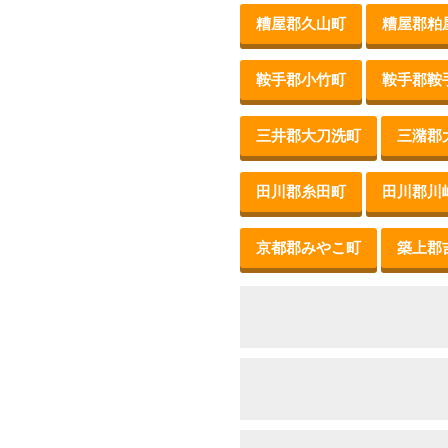
糟屋郡久山町
糟屋郡粕
鞍手郡小竹町
鞍手郡鞍
三井郡大刀洗町
三潴郡
田川郡糸田町
田川郡川
京都郡みやこ町
築上郡