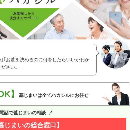
い｣｢お墓を決めるのに何をしたらいいかわか
ください。
OK】
墓じまいは全てハカシルにお任せ
電話で墓じまいの相談
墓じまいの総合窓口】