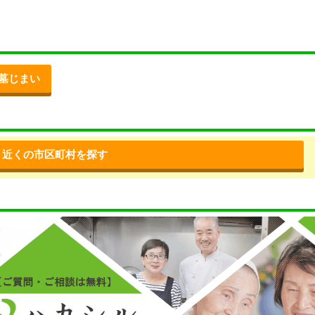
墓じまい
近くの市区町村を探す