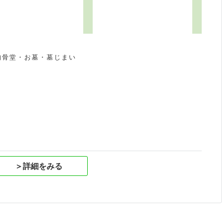
納骨堂・お墓・墓じまい
祝
＞詳細をみる