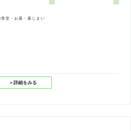
納骨堂・お墓・墓じまい
祝
＞詳細をみる