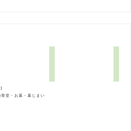
1
納骨堂・お墓・墓じまい
祝