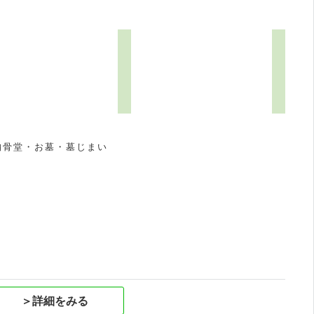
4
納骨堂・お墓・墓じまい
祝
＞詳細をみる