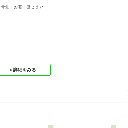
納骨堂・お墓・墓じまい
祝
＞詳細をみる