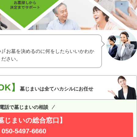
い｣｢お墓を決めるのに何をしたらいいかわか
ください。
OK】
墓じまいは全てハカシルにお任せ
電話で墓じまいの相談
墓じまいの総合窓口】
050-5497-6660