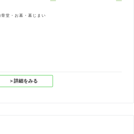
納骨堂・お墓・墓じまい
祝
＞詳細をみる