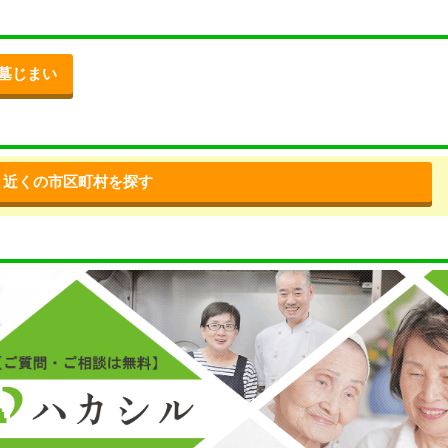
墓じまい
近くの市区町村を探す