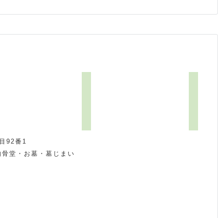
92番1
納骨堂・お墓・墓じまい
祝