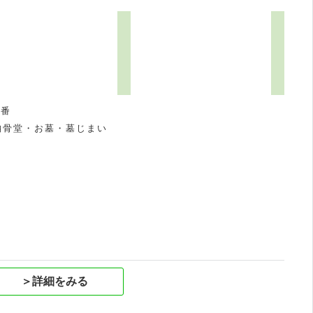
3番
納骨堂・お墓・墓じまい
祝
＞詳細をみる