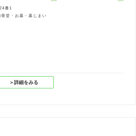
4番1
納骨堂・お墓・墓じまい
祝
＞詳細をみる