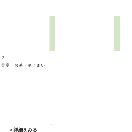
-2
納骨堂・お墓・墓じまい
祝
＞詳細をみる