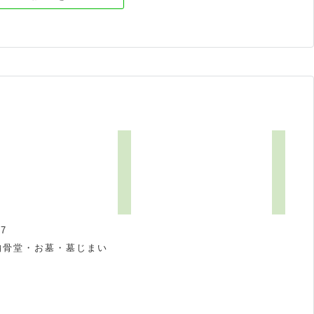
7
納骨堂・お墓・墓じまい
祝