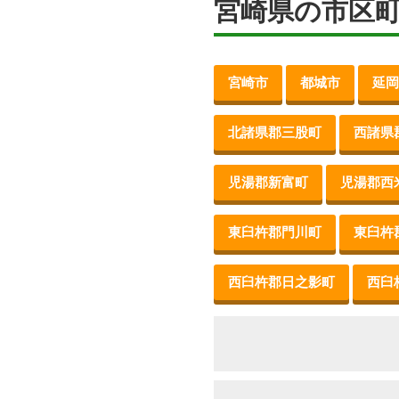
宮崎県の市区
宮崎市
都城市
延岡
北諸県郡三股町
西諸県
児湯郡新富町
児湯郡西
東臼杵郡門川町
東臼杵
西臼杵郡日之影町
西臼