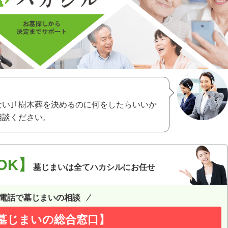
ない｣｢樹木葬を決めるのに何をしたらいいか
相談ください。
OK】
墓じまいは全てハカシルにお任せ
電話で墓じまいの相談
墓じまいの総合窓口】