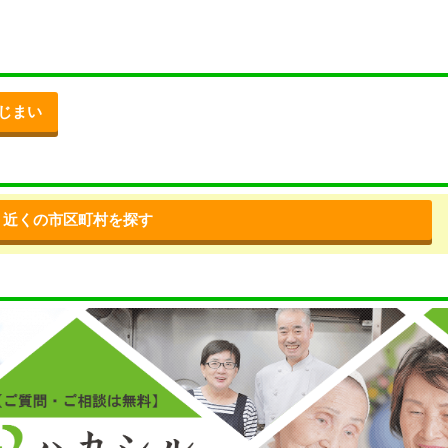
じまい
近くの市区町村を探す