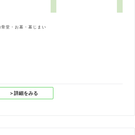
1
納骨堂・お墓・墓じまい
祝
＞詳細をみる