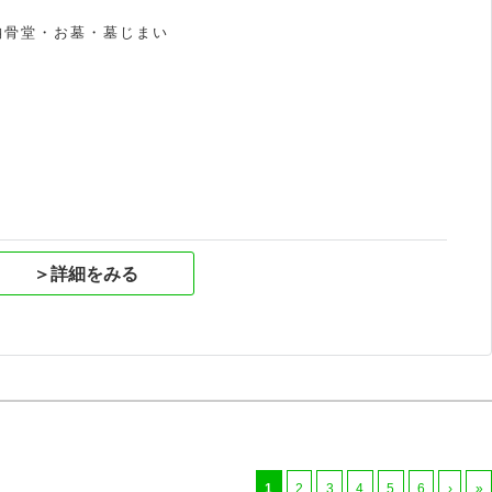
納骨堂・お墓・墓じまい
祝
＞詳細をみる
1
2
3
4
5
6
›
»