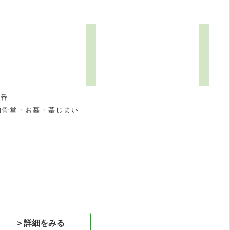
3番
納骨堂・お墓・墓じまい
祝
＞詳細をみる