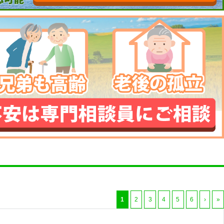
1
2
3
4
5
6
›
»