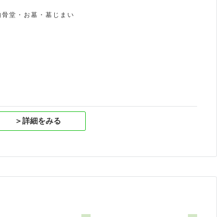
納骨堂・お墓・墓じまい
祝
＞詳細をみる