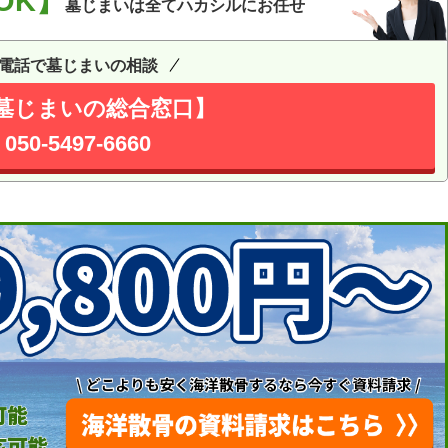
OK】
墓じまいは全てハカシルにお任せ
電話で墓じまいの相談
墓じまいの総合窓口】
050-5497-6660