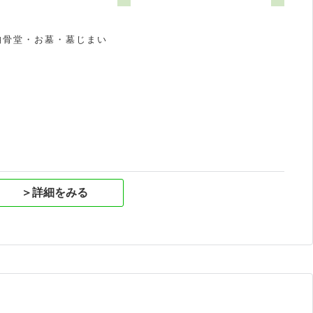
納骨堂・お墓・墓じまい
祝
＞詳細をみる