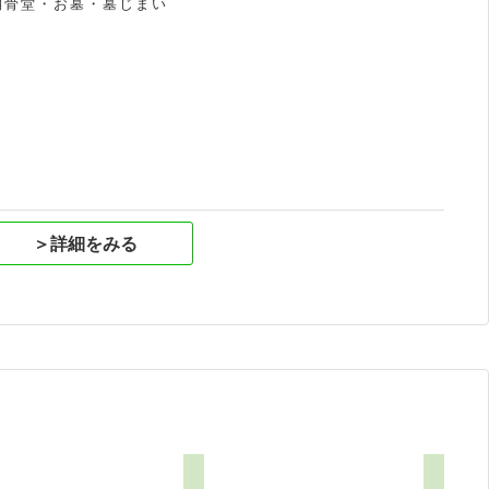
納骨堂・お墓・墓じまい
祝
＞詳細をみる