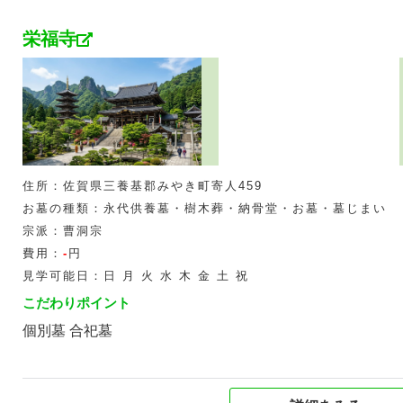
栄福寺
住所：佐賀県三養基郡みやき町寄人459
お墓の種類：永代供養墓・樹木葬・納骨堂・お墓・墓じまい
宗派：曹洞宗
費用：
-
円
見学可能日：日 月 火 水 木 金 土 祝
こだわりポイント
個別墓 合祀墓