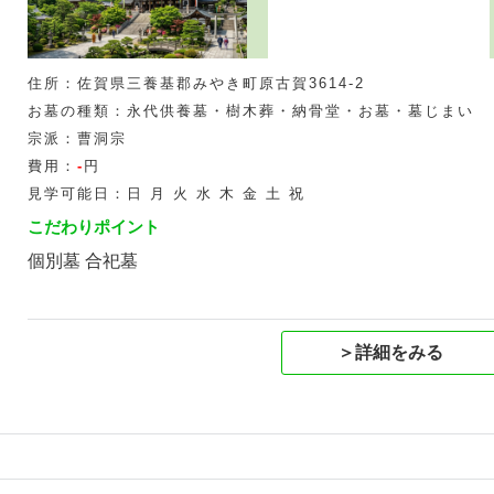
住所：佐賀県三養基郡みやき町原古賀3614-2
お墓の種類：永代供養墓・樹木葬・納骨堂・お墓・墓じまい
宗派：曹洞宗
費用：
-
円
見学可能日：日 月 火 水 木 金 土 祝
こだわりポイント
個別墓 合祀墓
＞詳細をみる