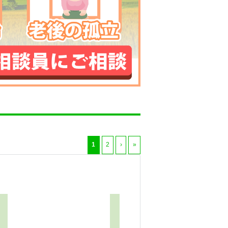
1
2
›
»