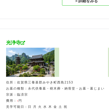
＞詳細をみる
光浄寺
住所：佐賀県三養基郡みやき町西島2153
お墓の種類：永代供養墓・樹木葬・納骨堂・お墓・墓じまい
宗派：臨済宗
費用：
-
円
見学可能日：日 月 火 水 木 金 土 祝