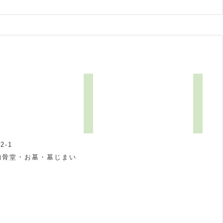
-1
納骨堂・お墓・墓じまい
祝