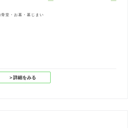
納骨堂・お墓・墓じまい
祝
＞詳細をみる