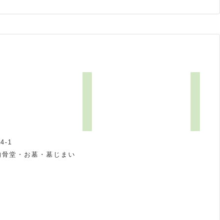
-1
納骨堂・お墓・墓じまい
祝