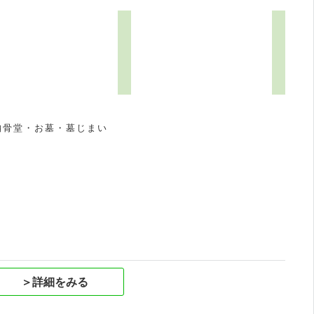
9
納骨堂・お墓・墓じまい
祝
＞詳細をみる