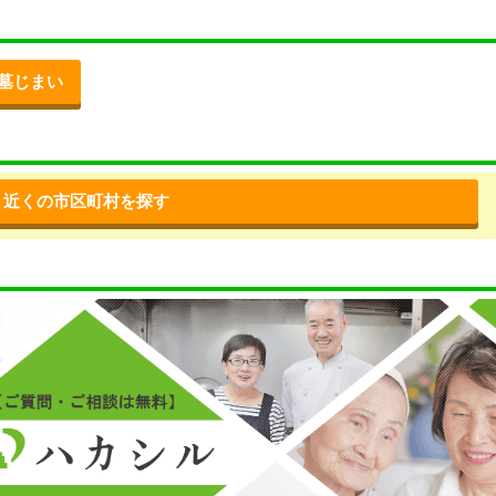
墓じまい
近くの市区町村を探す