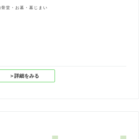
納骨堂・お墓・墓じまい
祝
＞詳細をみる