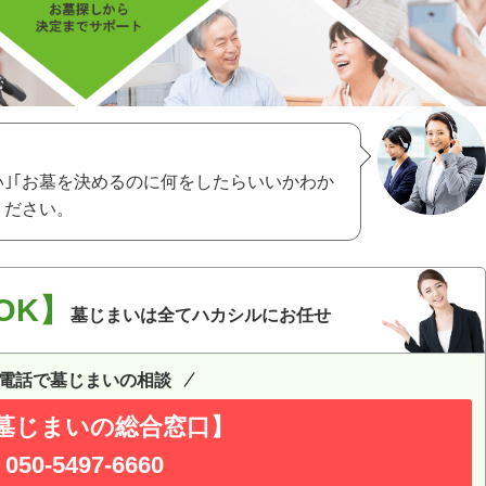
い｣｢お墓を決めるのに何をしたらいいかわか
ください。
OK】
墓じまいは全てハカシルにお任せ
電話で墓じまいの相談
墓じまいの総合窓口】
050-5497-6660