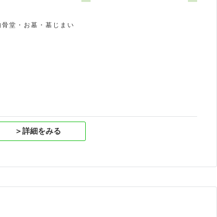
2
納骨堂・お墓・墓じまい
祝
＞詳細をみる