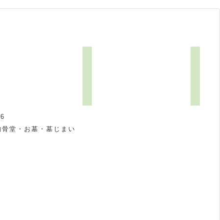
6
納骨堂・お墓・墓じまい
祝