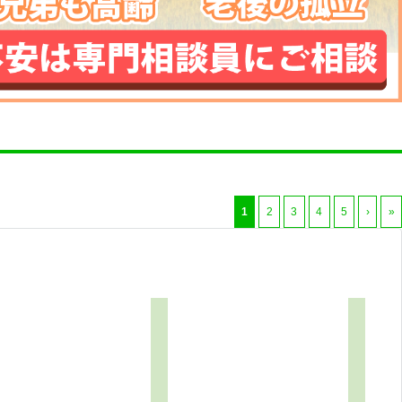
1
2
3
4
5
›
»