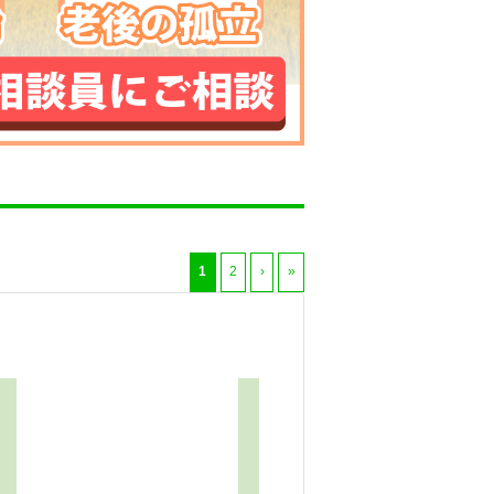
1
2
›
»