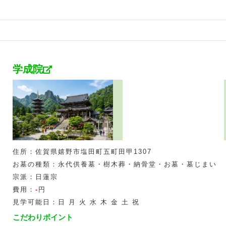
学成院
住所：佐賀県嬉野市塩田町五町田甲1307
お墓の種類：永代供養墓・樹木葬・納骨堂・お墓・墓じまい
宗派：日蓮宗
費用：
-
円
見学可能日：日 月 火 水 木 金 土 祝
こだわりポイント