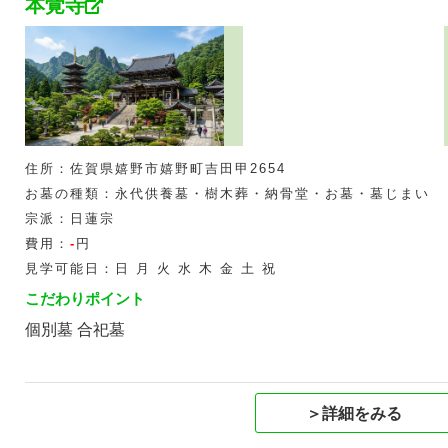
本覚寺
住所：佐賀県嬉野市嬉野町吉田甲2654
お墓の種類：永代供養墓・樹木葬・納骨堂・お墓・墓じまい
宗派：日蓮宗
費用：
-
円
見学可能日：日 月 火 水 木 金 土 祝
こだわりポイント
個別墓 合祀墓
＞詳細をみる