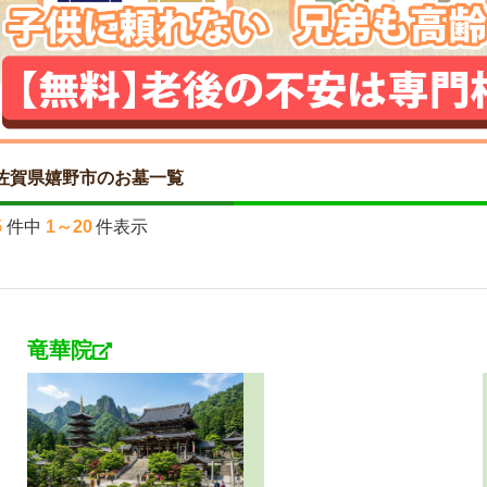
佐賀県嬉野市のお墓一覧
5
件中
1～20
件表示
竜華院