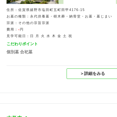
住所：佐賀県嬉野市塩田町五町田甲4176-15
お墓の種類：永代供養墓・樹木葬・納骨堂・お墓・墓じまい
宗派：その他の宗旨宗派
費用：
-
円
見学可能日：日 月 火 水 木 金 土 祝
こだわりポイント
個別墓 合祀墓
＞詳細をみる