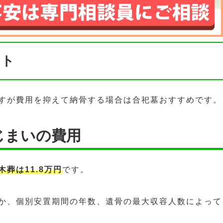
ント
すが費用を抑えて納骨する場合は合祀墓おすすめです。
じまいの費用
木葬は11.8万円
です。
か、個別安置期間の年数、遺骨の最大収容人数によって