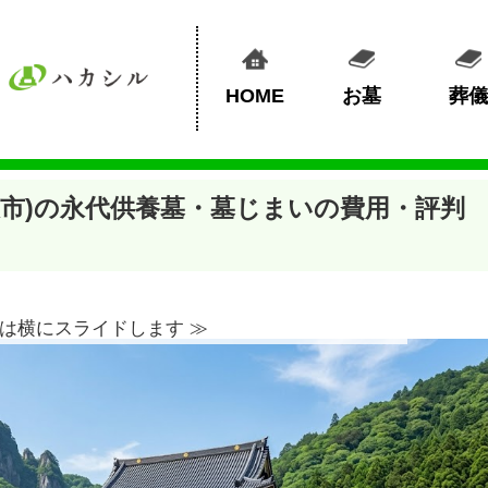
HOME
お墓
葬儀
沢市)の永代供養墓・墓じまいの費用・評判
は横にスライドします ≫︎