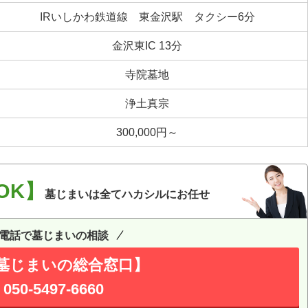
IRいしかわ鉄道線 東金沢駅 タクシー6分
金沢東IC 13分
寺院墓地
浄土真宗
300,000円～
OK】
墓じまいは全てハカシルにお任せ
電話で墓じまいの相談
墓じまいの総合窓口】
050-5497-6660