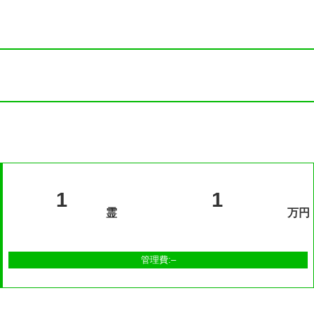
1
1
霊
万円
管理費:–