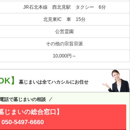
JR石北本線 西北見駅 タクシー 6分
北見東IC 車 15分
公営霊園
その他の宗旨宗派
10,000円～
OK】
墓じまいは全てハカシルにお任せ
電話で墓じまいの相談
墓じまいの総合窓口】
050-5497-6660