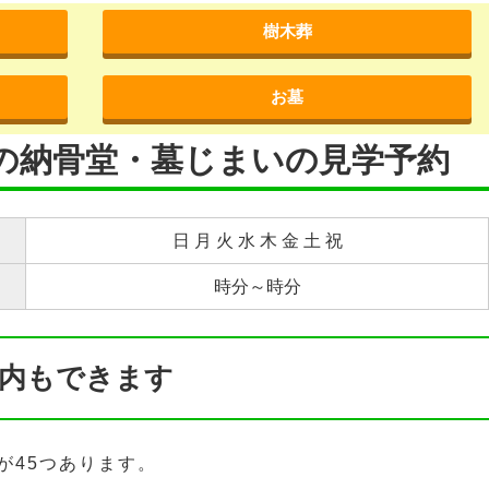
樹木葬
お墓
園の納骨堂・墓じまいの見学予約
日 月 火 水 木 金 土 祝
時分～時分
内もできます
が45つあります。