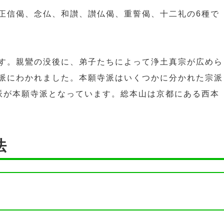
正信偈、念仏、和讃、讃仏偈、重誓偈、十二礼の6種で
す。親鸞の没後に、弟子たちによって浄土真宗が広めら
派にわかれました。本願寺派はいくつかに分かれた宗派
派が本願寺派となっています。総本山は京都にある西本
法