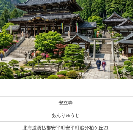
安立寺
あんりゅうじ
北海道勇払郡安平町安平町追分柏ケ丘21