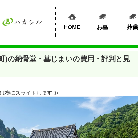
HOME
お墓
葬儀
町)の納骨堂・墓じまいの費用・評判と見
は横にスライドします ≫︎