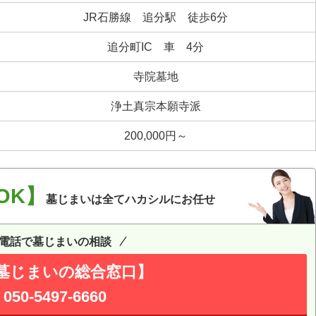
JR石勝線 追分駅 徒歩6分
追分町IC 車 4分
寺院墓地
浄土真宗本願寺派
200,000円～
OK】
墓じまいは全てハカシルにお任せ
電話で墓じまいの相談
墓じまいの総合窓口】
050-5497-6660