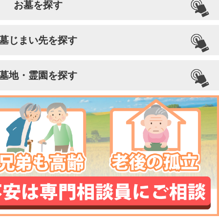
お墓を探す
墓じまい先を探す
墓地・霊園を探す