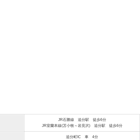
JR石勝線 追分駅 徒歩6分
JR室蘭本線(苫小牧～岩見沢) 追分駅 徒歩6分
追分町IC 車 4分